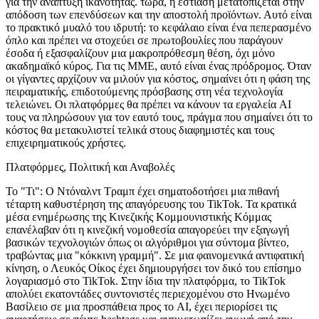
για την ανάπτυξη ικανότητας. τώρα, η εστίαση μετατοπίζεται στην
απόδοση των επενδύσεων και την αποστολή προϊόντων. Αυτό είναι
το πρακτικό μυαλό του ιδρυτή: το κεφάλαιο είναι ένα πεπερασμένο
όπλο και πρέπει να στοχεύει σε πρωτοβουλίες που παράγουν
έσοδα ή εξασφαλίζουν μια μακροπρόθεσμη θέση, όχι μόνο
ακαδημαϊκό κύρος. Για τις ΜΜΕ, αυτό είναι ένας πρόδρομος. Όταν
οι γίγαντες αρχίζουν να μιλούν για κόστος, σημαίνει ότι η φάση της
πειραματικής, επιδοτούμενης πρόσβασης στη νέα τεχνολογία
τελειώνει. Οι πλατφόρμες θα πρέπει να κάνουν τα εργαλεία AI
τους να πληρώσουν για τον εαυτό τους, πράγμα που σημαίνει ότι το
κόστος θα μετακυλιστεί τελικά στους διαφημιστές και τους
επιχειρηματικούς χρήστες.
Πλατφόρμες, Πολιτική και Αναβολές
Το "Τι":
Ο Ντόναλντ Τραμπ έχει σηματοδοτήσει μια πιθανή
τέταρτη καθυστέρηση της απαγόρευσης του TikTok. Τα κρατικά
μέσα ενημέρωσης της Κινεζικής Κομμουνιστικής Κόμμας
επανέλαβαν ότι η κινεζική νομοθεσία απαγορεύει την εξαγωγή
βασικών τεχνολογιών όπως οι αλγόριθμοι για σύντομα βίντεο,
τραβώντας μια "κόκκινη γραμμή". Σε μια φαινομενικά αντιφατική
κίνηση, ο Λευκός Οίκος έχει δημιουργήσει τον δικό του επίσημο
λογαριασμό στο TikTok. Στην ίδια την πλατφόρμα, το TikTok
απολύει εκατοντάδες συντονιστές περιεχομένου στο Ηνωμένο
Βασίλειο σε μια προσπάθεια προς το AI, έχει περιορίσει τις