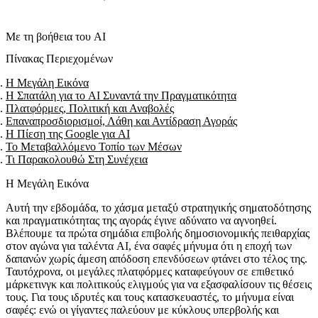
Με τη βοήθεια του AI
Πίνακας Περιεχομένων
Η Μεγάλη Εικόνα
Η Σπατάλη για το AI Συναντά την Πραγματικότητα
Πλατφόρμες, Πολιτική και Αναβολές
Επαναπροσδιορισμοί, Λάθη και Αντίδραση Αγοράς
Η Πίεση της Google για AI
Το Μεταβαλλόμενο Τοπίο των Μέσων
Τι Παρακολουθώ Στη Συνέχεια
Η Μεγάλη Εικόνα
Αυτή την εβδομάδα, το χάσμα μεταξύ στρατηγικής σηματοδότησης
και πραγματικότητας της αγοράς έγινε αδύνατο να αγνοηθεί.
Βλέπουμε τα πρώτα σημάδια επιβολής δημοσιονομικής πειθαρχίας
στον αγώνα για ταλέντα AI, ένα σαφές μήνυμα ότι η εποχή των
δαπανών χωρίς άμεση απόδοση επενδύσεων φτάνει στο τέλος της.
Ταυτόχρονα, οι μεγάλες πλατφόρμες καταφεύγουν σε επιθετικό
μάρκετινγκ και πολιτικούς ελιγμούς για να εξασφαλίσουν τις θέσεις
τους. Για τους ιδρυτές και τους κατασκευαστές, το μήνυμα είναι
σαφές: ενώ οι γίγαντες παλεύουν με κύκλους υπερβολής και