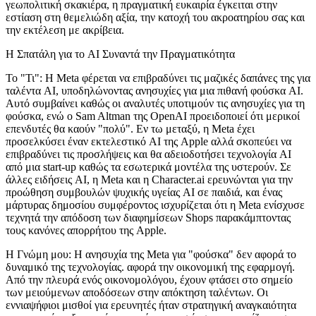
γεωπολιτική σκακιέρα, η πραγματική ευκαιρία έγκειται στην
εστίαση στη θεμελιώδη αξία, την κατοχή του ακροατηρίου σας και
την εκτέλεση με ακρίβεια.
Η Σπατάλη για το AI Συναντά την Πραγματικότητα
Το "Τι":
Η Meta φέρεται να επιβραδύνει τις μαζικές δαπάνες της για
ταλέντα AI, υποδηλώνοντας ανησυχίες για μια πιθανή φούσκα AI.
Αυτό συμβαίνει καθώς οι αναλυτές υποτιμούν τις ανησυχίες για τη
φούσκα, ενώ ο Sam Altman της OpenAI προειδοποιεί ότι μερικοί
επενδυτές θα καούν "πολύ". Εν τω μεταξύ, η Meta έχει
προσελκύσει έναν εκτελεστικό AI της Apple αλλά σκοπεύει να
επιβραδύνει τις προσλήψεις και θα αδειοδοτήσει τεχνολογία AI
από μια start-up καθώς τα εσωτερικά μοντέλα της υστερούν. Σε
άλλες ειδήσεις AI, η Meta και η Character.ai ερευνώνται για την
προώθηση συμβουλών ψυχικής υγείας AI σε παιδιά, και ένας
μάρτυρας δημοσίου συμφέροντος ισχυρίζεται ότι η Meta ενίσχυσε
τεχνητά την απόδοση των διαφημίσεων Shops παρακάμπτοντας
τους κανόνες απορρήτου της Apple.
Η Γνώμη μου:
Η ανησυχία της Meta για "φούσκα" δεν αφορά το
δυναμικό της τεχνολογίας. αφορά την οικονομική της εφαρμογή.
Από την πλευρά ενός οικονομολόγου, έχουν φτάσει στο σημείο
των μειούμενων αποδόσεων στην απόκτηση ταλέντων. Οι
εννιαψήφιοι μισθοί για ερευνητές ήταν στρατηγική αναγκαιότητα