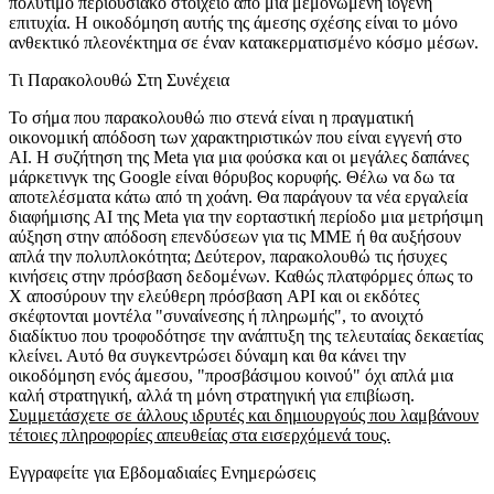
πολύτιμο περιουσιακό στοιχείο από μια μεμονωμένη ιογενή
επιτυχία. Η οικοδόμηση αυτής της άμεσης σχέσης είναι το μόνο
ανθεκτικό πλεονέκτημα σε έναν κατακερματισμένο κόσμο μέσων.
Τι Παρακολουθώ Στη Συνέχεια
Το σήμα που παρακολουθώ πιο στενά είναι η πραγματική
οικονομική απόδοση των χαρακτηριστικών που είναι εγγενή στο
AI. Η συζήτηση της Meta για μια φούσκα και οι μεγάλες δαπάνες
μάρκετινγκ της Google είναι θόρυβος κορυφής. Θέλω να δω τα
αποτελέσματα κάτω από τη χοάνη. Θα παράγουν τα νέα εργαλεία
διαφήμισης AI της Meta για την εορταστική περίοδο μια μετρήσιμη
αύξηση στην απόδοση επενδύσεων για τις ΜΜΕ ή θα αυξήσουν
απλά την πολυπλοκότητα; Δεύτερον, παρακολουθώ τις ήσυχες
κινήσεις στην πρόσβαση δεδομένων. Καθώς πλατφόρμες όπως το
X αποσύρουν την ελεύθερη πρόσβαση API και οι εκδότες
σκέφτονται μοντέλα "συναίνεσης ή πληρωμής", το ανοιχτό
διαδίκτυο που τροφοδότησε την ανάπτυξη της τελευταίας δεκαετίας
κλείνει. Αυτό θα συγκεντρώσει δύναμη και θα κάνει την
οικοδόμηση ενός άμεσου, "προσβάσιμου κοινού" όχι απλά μια
καλή στρατηγική, αλλά τη μόνη στρατηγική για επιβίωση.
Συμμετάσχετε σε άλλους ιδρυτές και δημιουργούς που λαμβάνουν
τέτοιες πληροφορίες απευθείας στα εισερχόμενά τους.
Εγγραφείτε για Εβδομαδιαίες Ενημερώσεις