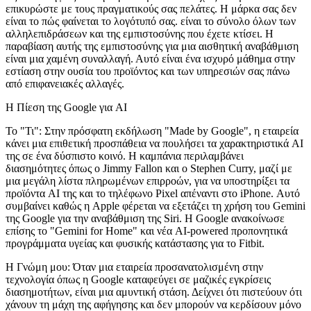
επικυρώστε με τους πραγματικούς σας πελάτες. Η μάρκα σας δεν
είναι το πώς φαίνεται το λογότυπό σας. είναι το σύνολο όλων των
αλληλεπιδράσεων και της εμπιστοσύνης που έχετε κτίσει. Η
παραβίαση αυτής της εμπιστοσύνης για μια αισθητική αναβάθμιση
είναι μια χαμένη συναλλαγή. Αυτό είναι ένα ισχυρό μάθημα στην
εστίαση στην ουσία του προϊόντος και των υπηρεσιών σας πάνω
από επιφανειακές αλλαγές.
Η Πίεση της Google για AI
Το "Τι":
Στην πρόσφατη εκδήλωση "Made by Google", η εταιρεία
κάνει μια επιθετική προσπάθεια να πουλήσει τα χαρακτηριστικά AI
της σε ένα δύσπιστο κοινό. Η καμπάνια περιλαμβάνει
διασημότητες όπως ο Jimmy Fallon και ο Stephen Curry, μαζί με
μια μεγάλη λίστα πληρωμένων επιρροών, για να υποστηρίξει τα
προϊόντα AI της και το τηλέφωνο Pixel απέναντι στο iPhone. Αυτό
συμβαίνει καθώς η Apple φέρεται να εξετάζει τη χρήση του Gemini
της Google για την αναβάθμιση της Siri. Η Google ανακοίνωσε
επίσης το "Gemini for Home" και νέα AI-powered προπονητικά
προγράμματα υγείας και φυσικής κατάστασης για το Fitbit.
Η Γνώμη μου:
Όταν μια εταιρεία προσανατολισμένη στην
τεχνολογία όπως η Google καταφεύγει σε μαζικές εγκρίσεις
διασημοτήτων, είναι μια αμυντική στάση. Δείχνει ότι πιστεύουν ότι
χάνουν τη μάχη της αφήγησης και δεν μπορούν να κερδίσουν μόνο