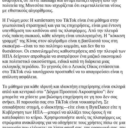
αναρτήσεις σε πέντε hashtags και αντιμετωπίζει αγωγή από την
πολιτεία της Μινεσότα που ισχυρίζεται ότι εκμεταλλεύεται νέους
με εθιστικούς αλγορίθμους.
Η Γνώμη μου:
Η κατάσταση του TikTok είναι ένα μάθημα στην
γεωπολιτική στρατηγική και για τις επιχειρήσεις, είναι μια έντονη
υπενθύμιση του κινδύνου από τις πλατφόρμες. Από την πλευρά
ενός παίκτη σκακιού, κάθε κίνηση είναι υπολογισμένη. Η "κόκκινη
γραμμή" της Κίνας στον αλγόριθμο είναι η βασίλισσά τους στη
σκακιέρα—είναι το πιο πολύτιμο κομμάτι, και δεν θα το
θυσιάσουν. Οι επανειλημμένες καθυστερήσεις από την πλευρά των
ΗΠΑ δείχνουν απροθυμία να ανατρέψουν ένα μαζικό οικονομικό
και πολιτιστικό οικοσύστημα, ειδικά κατά τη διάρκεια μιας
εκλογικής περιόδου. Το γεγονός ότι ο Λευκός Οίκος εντάσσεται
στο TikTok ενώ ταυτόχρονα προσπαθεί να το απαγορεύσει είναι η
απόλυτη ασφάλεια.
Το μάθημα για κάθε ιδρυτή και ιδιοκτήτη επιχείρησης είναι σκληρά
απλό και κεντρικό στο "Δόγμα Προσιτού Ακροατηρίου": δεν
μπορείτε να χτίσετε μια βιώσιμη επιχείρηση σε γη που δεν σας
ανήκει. Η παρουσία σας στο TikTok είναι νοικιασμένη. Σε
οποιαδήποτε στιγμή, ο ιδιοκτήτης—είτε είναι η ByteDance είτε η
Κυβέρνηση των ΗΠΑ—μπορεί να αλλάξει τους όρους ή να
κατεδαφίσει το κτίριο. Χρησιμοποιήστε αυτές τις πλατφόρμες ως
στρώματα ανακάλυψης για να οδηγήσετε τους χρήστες πίσω σε μια
περιουσία που ελέγχετε: τη λίστα email σας, την εφαρμογή σας, την