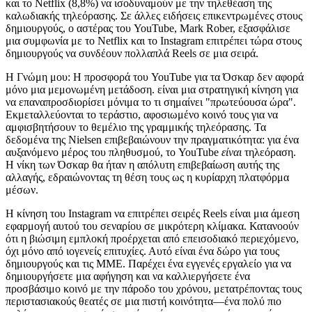
και το Netflix (8,8%) να ισοδυναμούν με την τηλεθέαση της
καλωδιακής τηλεόρασης. Σε άλλες ειδήσεις επικεντρωμένες στους
δημιουργούς, ο αστέρας του YouTube, Mark Rober, εξασφάλισε
μια συμφωνία με το Netflix και το Instagram επιτρέπει τώρα στους
δημιουργούς να συνδέουν πολλαπλά Reels σε μια σειρά.
Η Γνώμη μου:
Η προσφορά του YouTube για τα Όσκαρ δεν αφορά
μόνο μια μεμονωμένη μετάδοση. είναι μια στρατηγική κίνηση για
να επαναπροσδιορίσει μόνιμα το τι σημαίνει "πρωτεύουσα ώρα".
Εκμεταλλεύονται το τεράστιο, αφοσιωμένο κοινό τους για να
αμφισβητήσουν το θεμέλιο της γραμμικής τηλεόρασης. Τα
δεδομένα της Nielsen επιβεβαιώνουν την πραγματικότητα: για ένα
αυξανόμενο μέρος του πληθυσμού, το YouTube
είναι
τηλεόραση.
Η νίκη των Όσκαρ θα ήταν η απόλυτη επιβεβαίωση αυτής της
αλλαγής, εδραιώνοντας τη θέση τους ως η κυρίαρχη πλατφόρμα
μέσων.
Η κίνηση του Instagram να επιτρέπει σειρές Reels είναι μια άμεση
εφαρμογή αυτού του σεναρίου σε μικρότερη κλίμακα. Κατανοούν
ότι η βιώσιμη εμπλοκή προέρχεται από επεισοδιακό περιεχόμενο,
όχι μόνο από ιογενείς επιτυχίες. Αυτό είναι ένα δώρο για τους
δημιουργούς και τις ΜΜΕ. Παρέχει ένα εγγενές εργαλείο για να
δημιουργήσετε μια αφήγηση και να καλλιεργήσετε ένα
προσβάσιμο κοινό με την πάροδο του χρόνου, μετατρέποντας τους
περιστασιακούς θεατές σε μια πιστή κοινότητα—ένα πολύ πιο