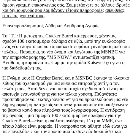
άμεση γραμμή επικοινωνίας σας.
Συμμετάσχετε σε άλλους ιδρυτές
και δημιουργούς που λαμβάνουν τέτοιες πληροφορίες απευθείας
στα εισερχόμενά τους.
Επαναπροσδιορισμοί, Λάθη και Αντίδραση Αγοράς
Το "Τι":
Η μετοχή της Cracker Barrel κατέρρευσε, χάνοντας
σχεδόν 100 εκατομμύρια δολάρια σε αξία, μετά την κυκλοφορία
ενός νέου λογότυπου που προκάλεσε ευρύτατη αντίδραση από τους
πελάτες. Παρόμοια, το νέο όνομα και λογότυπο της MSNBC για
την υπηρεσία ροής της, "MS NOW," αντιμετωπίζει κριτική.
Αντίθετα, η καμπάνια της Gap με την ομάδα Katseye έχει γίνει η
πιο διαδεδομένη της.
Η Γνώμη μου:
Η Cracker Barrel και η MSNBC έκαναν το κλασικό
λάθος του σχεδιασμού για μια αίθουσα επιτροπής αντί για τον
πελάτη τους. Αυτό δεν είναι μια αποτυχία σχεδιασμού. είναι μια
αποτυχία ενσυναίσθησης για τον τελικό χρήστη. Πιθανότατα
προσπάθησαν να "εκσυγχρονίσουν" για να προσελκύσουν μια νέα
δημογραφική ομάδα χωρίς να συνειδητοποιήσουν ότι αποξένωναν
το βασικό κοινό που πληρώνει τους λογαριασμούς. Η αντίδραση
της αγοράς—μια τιμωρία 100 εκατομμυρίων δολαρίων για την
Cracker Barrel—είναι η απόλυτη ανάδραση. Για μια ΜΜΕ, ένα
τέτοιο λάθος είναι μοιραίο. Η νοοτροπία του αθλητή εδώ είναι για
τις επαναλήψεις και την προετοιμασία: συνεχώς δοκιμάστε και