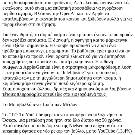
με τη διαφοροποίηση του προϊόντος. Από πλευράς ανταγωνιστικής
εκτέλεσης, αυτό είναι μια επιθετική προσπάθεια να αγοράσουν
μερίδιο αγοράς. Βλέπουν την OpenAI και την Apple να
καταλαμβάνουν τη φαντασία του κοινού και ξοδεύουν πολλά για να
παραμείνουν στη συζήτηση.
Για έναν ιδρυτή, το συμπέρασμα είναι κρίσιμο: ένα ανώτερο προϊόν
δεν κερδίζει αυτόματα. Η διανομή, η αφήγηση και το μάρκετινγκ
είναι εξίσου σημαντικά. Η Google προσπαθεί να λύσει ένα
πρόβλημα μάρκετινγκ με χρήματα. Το βαθύτερο ερώτημα είναι αν
το υποκείμενο προϊόν είναι αρκετά ελκυστικό για να διατηρήσει
τους χρήστες που προσελκύει αυτή η καμπάνια. Η πιθανή
συμφωνία Apple/Gemini είναι η στρατηγική μακροπρόθεσμη λύση
—αν μπορέσουν να γίνουν το "Intel Inside" για τη συσκευή
καταναλωτών με τη μεγαλύτερη δημοτικότητα στον κόσμο, η
καμπάνια μάρκετινγκ γίνεται πολύ λιγότερο κρίσιμη.
Συμμετάσχετε σε άλλους ιδρυτές και δημιουργούς που λαμβάνουν
τέτοιες πληροφορίες απευθείας στα εισερχόμενά τους.
Το Μεταβαλλόμενο Τοπίο των Μέσων
Το "Τι":
Το YouTube φέρεται να προσφέρει να φιλοξενήσει τα
Όσκαρ, μια μετάδοση που ήταν στο ίδιο δίκτυο για 50 χρόνια.
Αυτό συνάδει με τα δεδομένα της Nielsen που δείχνουν ότι το
streaming έφτασε σε νέο ρεκόρ τον Ιούλιο, με το YouTube (13,4%)