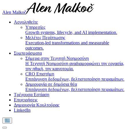
Alen Malkoč
Ασχοληθείτε
Υπηρεσίες
Growth systems, lifecycle, and AI implementation.
Μελέτες Περίπτωσης
Execution-led transformations and measurable
outcomes.
Συμπεράσματα
Σήμερα στην Τεχνητή Νοημοσύνη
Η Τεχνητή Νοημοσύνη αναδιαμορφώνει την εργασία,
την ηθική, την καινοτομία.
CRO Επιστήμη
Επιτάχυνση δεδομένων, βελτιστοποίηση πειραμάτων.
Δημιουργία σε δημόσια θέα
Επιτάχυνση δεδομένων, βελτιστοποίηση πειραμάτων.
Τρέχουσα Εστίαση
Επιχειρήσεις
Δημιουργία Κουλτούρας
LinkedIn