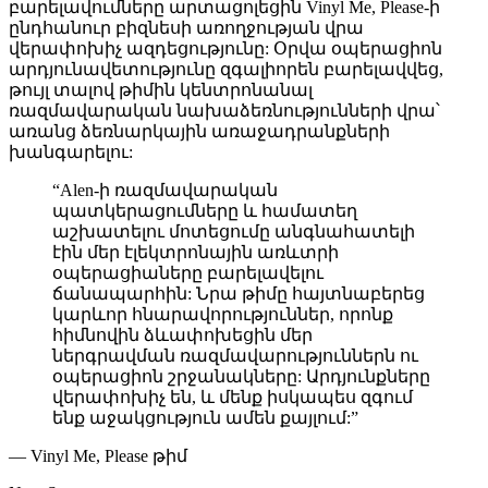
բարելավումները արտացոլեցին Vinyl Me, Please-ի
ընդհանուր բիզնեսի առողջության վրա
վերափոխիչ ազդեցությունը: Օրվա օպերացիոն
արդյունավետությունը զգալիորեն բարելավվեց,
թույլ տալով թիմին կենտրոնանալ
ռազմավարական նախաձեռնությունների վրա՝
առանց ձեռնարկային առաջադրանքների
խանգարելու:
“Alen-ի ռազմավարական
պատկերացումները և համատեղ
աշխատելու մոտեցումը անգնահատելի
էին մեր էլեկտրոնային առևտրի
օպերացիաները բարելավելու
ճանապարհին: Նրա թիմը հայտնաբերեց
կարևոր հնարավորություններ, որոնք
հիմնովին ձևափոխեցին մեր
ներգրավման ռազմավարություններն ու
օպերացիոն շրջանակները: Արդյունքները
վերափոխիչ են, և մենք իսկապես զգում
ենք աջակցություն ամեն քայլում:”
— Vinyl Me, Please թիմ