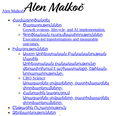
Alen Malkoč
Համագործակցել
Ծառայություններ
Growth systems, lifecycle, and AI implementation.
Գործնական ուսումնասիրություններ
Execution-led transformations and measurable
outcomes.
Իմացություններ
Այսօր Արհեստական Բանականության
Մասին
Արհեստական բանականությունը
վերափոխում է աշխատանքը, էթիկան,
նորարարությունը։
CRO Science
Արագացնել տվյալները, օպտիմալացնել
փորձարկումները։
Հանրային կառուցում
Արագացնել տվյալները, օպտիմալացնել
փորձարկումները։
Ընթացիկ Ուշադրություն
Ձեռնարկություններ