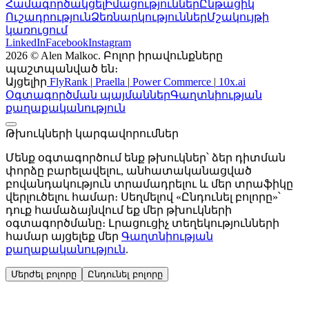
Dr. Squatch
Համագործակցել
Իմացություններ
Ընթացիկ
Ուշադրություն
Ձեռնարկություններ
Մշակույթի
կառուցում
LinkedIn
Facebook
Instagram
2026 © Alen Malkoc. Բոլոր իրավունքները
պաշտպանված են։
Այցելիր
FlyRank
|
Praella
|
Power Commerce
|
10x.ai
Օգտագործման պայմաններ
Գաղտնիության
քաղաքականություն
Թխուկների կարգավորումներ
Մենք օգտագործում ենք թխուկներ՝ ձեր դիտման
փորձը բարելավելու, անհատականացված
բովանդակություն տրամադրելու և մեր տրաֆիկը
վերլուծելու համար։ Սեղմելով «Ընդունել բոլորը»՝
դուք համաձայնվում եք մեր թխուկների
օգտագործմանը։ Լրացուցիչ տեղեկությունների
համար այցելեք մեր
Գաղտնիության
քաղաքականություն
.
Մերժել բոլորը
Ընդունել բոլորը