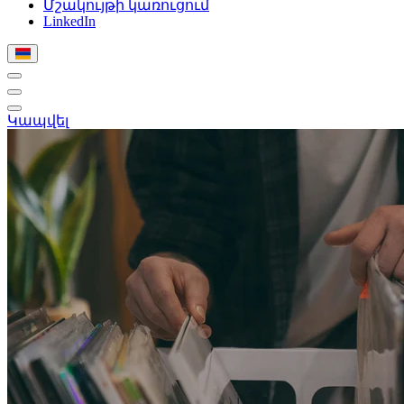
Մշակույթի կառուցում
LinkedIn
Կապվել