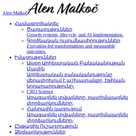
Alen Malkoč
Համագործակցել
Ծառայություններ
Growth systems, lifecycle, and AI implementation.
Գործնական ուսումնասիրություններ
Execution-led transformations and measurable
outcomes.
Իմացություններ
Այսօր Արհեստական Բանականության
Մասին
Արհեստական բանականությունը
վերափոխում է աշխատանքը, էթիկան,
նորարարությունը։
CRO Science
Արագացնել տվյալները, օպտիմալացնել
փորձարկումները։
Հանրային կառուցում
Արագացնել տվյալները, օպտիմալացնել
փորձարկումները։
Ընթացիկ Ուշադրություն
Ձեռնարկություններ