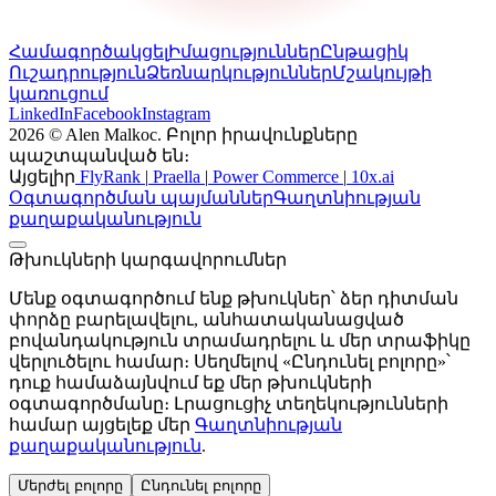
Համագործակցել
Իմացություններ
Ընթացիկ
Ուշադրություն
Ձեռնարկություններ
Մշակույթի
կառուցում
LinkedIn
Facebook
Instagram
2026 © Alen Malkoc. Բոլոր իրավունքները
պաշտպանված են։
Այցելիր
FlyRank
|
Praella
|
Power Commerce
|
10x.ai
Օգտագործման պայմաններ
Գաղտնիության
քաղաքականություն
Թխուկների կարգավորումներ
Մենք օգտագործում ենք թխուկներ՝ ձեր դիտման
փորձը բարելավելու, անհատականացված
բովանդակություն տրամադրելու և մեր տրաֆիկը
վերլուծելու համար։ Սեղմելով «Ընդունել բոլորը»՝
դուք համաձայնվում եք մեր թխուկների
օգտագործմանը։ Լրացուցիչ տեղեկությունների
համար այցելեք մեր
Գաղտնիության
քաղաքականություն
.
Մերժել բոլորը
Ընդունել բոլորը