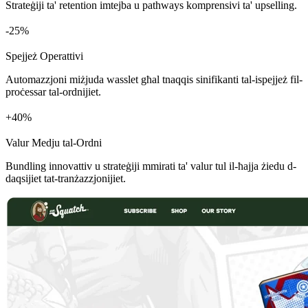
Strateġiji ta' retention imtejba u pathways komprensivi ta' upselling.
%
Spejjeż Operattivi
Automazzjoni miżjuda wasslet għal tnaqqis sinifikanti tal-ispejjeż fil-
proċessar tal-ordnijiet.
+
%
Valur Medju tal-Ordni
Bundling innovattiv u strateġiji mmirati ta' valur tul il-ħajja żiedu d-
daqsijiet tat-tranżazzjonijiet.