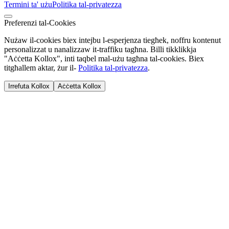
Termini ta' użu
Politika tal-privatezza
Preferenzi tal-Cookies
Nużaw il-cookies biex intejbu l-esperjenza tiegħek, noffru kontenut
personalizzat u nanalizzaw it-traffiku tagħna. Billi tikklikkja
"Aċċetta Kollox", inti taqbel mal-użu tagħna tal-cookies. Biex
titgħallem aktar, żur il-
Politika tal-privatezza
.
Irrefuta Kollox
Aċċetta Kollox