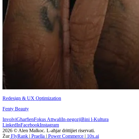
Redesign & UX Optimization
Fenty Beauty
Involvi
Għarfien
Fokus Attwali
In-negozji
Bini l-Kultura
LinkedIn
Facebook
Instagram
2026 © Alen Malkoc. L‑aħjar drittijiet riservati.
Żur
FlyRank
|
Praella
|
Power Commerce
|
10x.ai