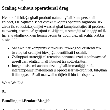
Scaling without operational drag
Hekk kif il-ħtieġa għall-prodotti naturali għall-kura personali
żdiedet, Dr. Squatch sabet ostakli fil-qafas operattiv tagħhom. Iż-
żieda fis-sottoskrizzjonijiet wasslet għal kumplessitajiet fil-proċessi
ta' twettiq, sistemi ta' ġestjoni tal-klijenti, u strateġiji ta' ingaġġ tul il-
ħajja, u għalhekk kien hemm bżonn ta' tibdil biex jiffaċilita tkabbir
sostenibbli.
Sar awditjar komprensiv tal-flussi tax-xogħol eżistenti tat-
twettiq tal-ordnijiet biex jiġu identifikati l-ostakli.
Żviluppati strateġiji ta' retention personalizzati u pathways ta'
upsell ċari adattati għall-ħtiġijiet tas-sottoskritturi.
Integrati sistemi awtomatizzati għall-immaniġġjar tal-
interazzjonijiet mal-klijenti u l-proċessar tal-ordnijiet, bil-għan
li titnaqqas l-iżball manwali u titjieb il-ħin tar-rispons.
What We Did
01
Bundling tal-Prodott Mtejjeb