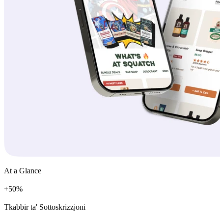
At a Glance
+
%
Tkabbir ta' Sottoskrizzjoni