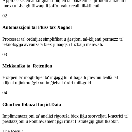
Approċċ sistematiku għall-ħolqien ta' pakketti ta' prodotti attraenti li
jmexxu l-bejgħ filwaqt li joffru valur reali lill-klijenti.
02
Automazzjoni tal-Fluss tax-Xogħol
Proċessar ta' ordnijiet simplifikat u ġestjoni tal-klijenti permezz ta'
teknoloġija avvanzata biex jitnaqqsu l-iżbalji manwali.
03
Mekkanika ta' Retention
Ħolqien ta' mogħdijiet ta' ingaġġ tul il-ħajja li jrawmu lealtà tal-
klijent u jinkoraġġixxu imġieba ta' xiri mill-ġdid.
04
Għarfien Ibbażat fuq id-Data
Implimentazzjoni ta' analiżi rigoruża biex jiġu ssorveljati l-metriċi ta'
prestazzjoni u kontinwament jiġi rfinat l-istrateġiji għat-tkabbir.
The Result