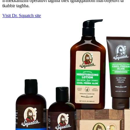
il-mekkaniżmi operattivi tagħha biex tgħaqqadhom mal-objettivi ta'
tkabbir tagħha.
Visit Dr. Squatch site