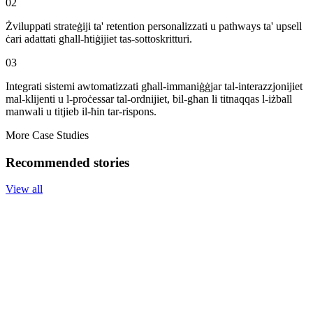
02
Żviluppati strateġiji ta' retention personalizzati u pathways ta' upsell
ċari adattati għall-ħtiġijiet tas-sottoskritturi.
03
Integrati sistemi awtomatizzati għall-immaniġġjar tal-interazzjonijiet
mal-klijenti u l-proċessar tal-ordnijiet, bil-għan li titnaqqas l-iżball
manwali u titjieb il-ħin tar-rispons.
More Case Studies
Recommended stories
View all