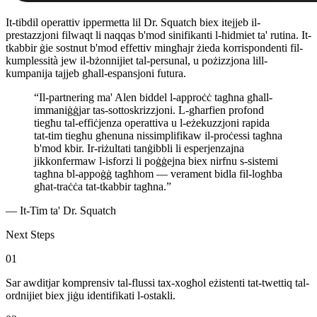
It-tibdil operattiv ippermetta lil Dr. Squatch biex itejjeb il-
prestazzjoni filwaqt li naqqas b'mod sinifikanti l-ħidmiet ta' rutina. It-
tkabbir ġie sostnut b'mod effettiv mingħajr żieda korrispondenti fil-
kumplessità jew il-bżonnijiet tal-persunal, u pożizzjona lill-
kumpanija tajjeb għall-espansjoni futura.
“Il-partnering ma' Alen biddel l-approċċ tagħna għall-
immaniġġjar tas-sottoskrizzjoni. L-għarfien profond
tiegħu tal-effiċjenza operattiva u l-eżekuzzjoni rapida
tat-tim tiegħu għenuna nissimplifikaw il-proċessi tagħna
b'mod kbir. Ir-riżultati tanġibbli li esperjenzajna
jikkonfermaw l-isforzi li poġġejna biex nirfnu s-sistemi
tagħna bl-appoġġ tagħhom — verament bidla fil-logħba
għat-traċċa tat-tkabbir tagħna.”
— It-Tim ta' Dr. Squatch
Next Steps
01
Sar awditjar komprensiv tal-flussi tax-xogħol eżistenti tat-twettiq tal-
ordnijiet biex jiġu identifikati l-ostakli.