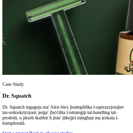
Case Study
Dr. Squatch
Dr. Squatch ingageja ma' Alen biex jissimplifika l-operazzjonijiet
tas-sottoskrizzjoni, jerġa' jfaċċilita l-istrateġiji tal-bundling tal-
prodotti, u jikseb tkabbir li jista' jitkejjel mingħajr ma jeskala l-
kumplessità.