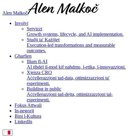
Alen Malkoč
Involvi
Servizzi
Growth systems, lifecycle, and AI implementation.
Studji ta' Każijiet
Execution-led transformations and measurable
outcomes.
Għarfien
Illum fl-AI
AI tibdel il-mod kif naħdmu, l-etika, l-innovazzjoni.
Xjenza CRO
Aċċellerazzjoni tad-data, ottimizzazzjoni ta'
esperimenti.
Building in public
Aċċellerazzjoni tad-dejta, ottimizzazzjoni tal-
esperimenti.
Fokus Attwali
In-negozji
Bini l-Kultura
LinkedIn