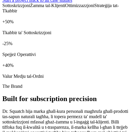
Start a project
Back to all case studies
Sottoskrizzjoni
Żamma tal-Klijenti
Ottimizzazzjoni
Strateġija tat-
Tkabbir
+
%
Tkabbir ta' Sottoskrizzjoni
%
Spejjeż Operattivi
+
%
Valur Medju tal-Ordni
The Brand
Built for subscription precision
Dr. Squatch hija marka għall-kura personali magħrufa għall-prodotti
tas-sapun naturali tagħha, li topera permezz ta' mudell ta'
sottoskrizzjoni mfassal għaż-żamma u l-ingaġġ tal-klijenti. Billi
tiffoka fuq il-kwalità u t-trasparenza, il-marka kellha l-għan li ttejjeb