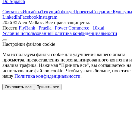
Dr. Squatch
Связаться
Инсайты
Текущий фокус
Проекты
Создание Культуры
LinkedIn
Facebook
Instagram
2026 © Alen Malkoc. Все права защищены.
Посети
FlyRank
|
Praella
|
Power Commerce
|
10x.ai
Условия использования
Политика конфиденциальности
Настройки файлов cookie
Мы используем файлы cookie для улучшения вашего опыта
просмотра, предоставления персонализированного контента и
анализа трафика. Нажимая "Принять все", вы соглашаетесь на
использование файлов cookie. Чтобы узнать больше, посетите
нашу
Политика конфиденциальности
.
Отклонить все
Принять все