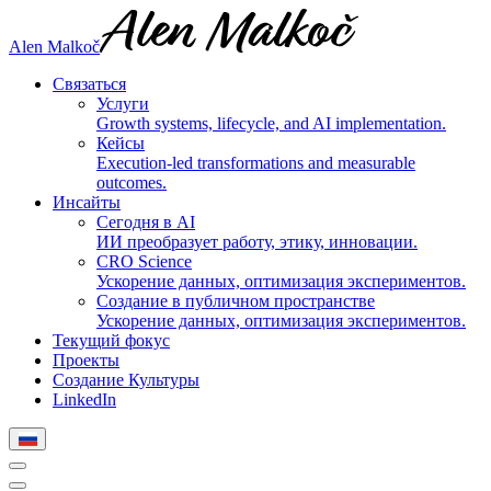
Alen Malkoč
Связаться
Услуги
Growth systems, lifecycle, and AI implementation.
Кейсы
Execution-led transformations and measurable
outcomes.
Инсайты
Сегодня в AI
ИИ преобразует работу, этику, инновации.
CRO Science
Ускорение данных, оптимизация экспериментов.
Создание в публичном пространстве
Ускорение данных, оптимизация экспериментов.
Текущий фокус
Проекты
Создание Культуры
LinkedIn