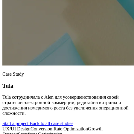
Case Study
Tula
Tula сотрудничала с Alen для усовершенствования своей
стратегии электронной коммерции, редизайна витрины и
достижения измеримого роста без увеличения операционной
сложности.
Start a project
Back to all case studies
UX/UI Design
Conversion Rate Optimization
Growth