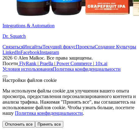
Integrations & Automation
Dr. Squatch
Связаться
Инсайты
Текущий фокус
Проекты
Создание Культуры
LinkedIn
Facebook
Instagram
2026 © Alen Malkoc. Все права защищены.
Посети
FlyRank
|
Praella
|
Power Commerce
|
10x.ai
Условия использования
Политика конфиденциальности
Настройки файлов cookie
Мы используем файлы cookie для улучшения вашего опыта
просмотра, предоставления персонализированного контента и
анализа трафика. Нажимая "Принять все", вы соглашаетесь на
использование файлов cookie. Чтобы узнать больше, посетите
нашу
Политика конфиденциальности
.
Отклонить все
Принять все