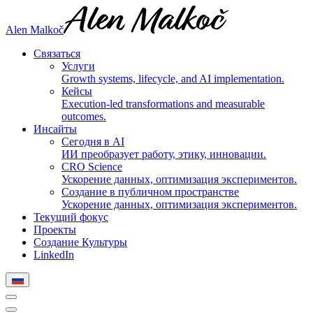
Alen Malkoč
Связаться
Услуги
Growth systems, lifecycle, and AI implementation.
Кейсы
Execution-led transformations and measurable
outcomes.
Инсайты
Сегодня в AI
ИИ преобразует работу, этику, инновации.
CRO Science
Ускорение данных, оптимизация экспериментов.
Создание в публичном пространстве
Ускорение данных, оптимизация экспериментов.
Текущий фокус
Проекты
Создание Культуры
LinkedIn