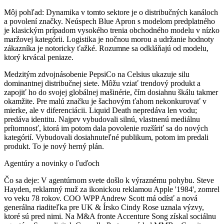
Môj pohľad:
Dynamika v tomto sektore je o distribučných kanáloch
a povolení značky. Neúspech Blue Apron s modelom predplatného
je klasickým prípadom vysokého trenia obchodného modelu v nízko
maržovej kategórii. Logistika je nočnou morou a udržanie hodnoty
zákazníka je notoricky ťažké. Rozumne sa odkláňajú od modelu,
ktorý krvácal peniaze.
Medzitým zdvojnásobenie PepsiCo na Celsius ukazuje silu
dominantnej distribučnej siete. Môžu vziať trendový produkt a
zapojiť ho do svojej globálnej mašinérie, čím dosiahnu škálu takmer
okamžite. Pre malú značku je šachovým ťahom nekonkurovať v
mierke, ale v diferenciácii. Liquid Death nepredáva len vodu;
predáva identitu. Najprv vybudovali silnú, vlastnenú mediálnu
prítomnosť, ktorá im potom dala povolenie rozšíriť sa do nových
kategórií. Vybudovali dosiahnuteľné publikum, potom im predali
produkt. To je nový herný plán.
Agentúry a novinky o ľuďoch
Čo sa deje:
V agentúrnom svete došlo k výraznému pohybu. Steve
Hayden, reklamný muž za ikonickou reklamou Apple '1984', zomrel
vo veku 78 rokov. COO WPP Andrew Scott má odísť a nová
generálna riaditeľka pre UK & Írsko Cindy Rose uznala výzvy,
ktoré sú pred nimi. Na M&A fronte Accenture Song získal sociálnu