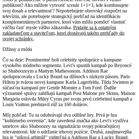
publikom? Ako môžete vytvoriť scenár 1+1=3, kde kombinujete
svoj dosah a relevantnosť? Nepotrebujete obrovský rozpočet na
televíziu, ale potrebujete strategický prehľad na identifikáciu
komplementárnych partnerov, ktorí vám môžu pomôcť vlastniť
väčšiu časť mysle vášho zákazníka.
Pridajte sa k ostatným
zakladateľom a staviteľom, ktorí dostávajú takéto prehľady do
svojej schránky.
Džínsy a móda
Čo sa deje:
Prominentné boli celebrity spolupráce a kampane
vysokého módneho segmentu. Levi's spustili kampaň po Beyoncé
so Shaboozeym a Mattym Mathesonom. Addison Rae
spolupracovala s Lucky Brand na džínoch s nízkym pásom. Paris
Hilton je tvárou novej kampane Karla Lagerfelda. Tilda Swinton je
súčasťou kampaní pre Gentle Monster a Tom Ford. Ďalšie
významné správy zahŕňajú kampaň Post Malone pre Skims, Maison
Margiela oslovila Miley Cyrus pre svoju prvú celebritnú kampaň a
Louis Vuitton predstavil rúž za 160 dolárov.
Môj pohľad:
Tu sa odohrávajú dva odlišné hry. Prvá je hra
"kultúrneho overenia", kde zavedená značka ako Levi's využíva
umelcov ako Shaboozey na signalizáciu svojej pokračujúcej
relevantnosti. Ide o udržanie trhovej pozície. Druhá, zaujímavejšia
hra je "nišová arbitráž" viditeľná u Addison Rae a Lucky Brand.