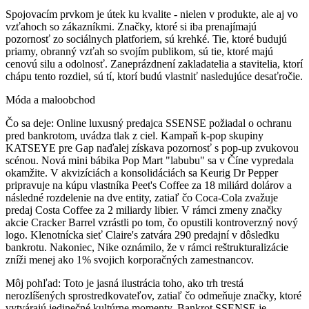
Spojovacím prvkom je útek ku kvalite - nielen v produkte, ale aj vo
vzťahoch so zákazníkmi. Značky, ktoré si iba prenajímajú
pozornosť zo sociálnych platforiem, sú krehké. Tie, ktoré budujú
priamy, obranný vzťah so svojím publikom, sú tie, ktoré majú
cenovú silu a odolnosť. Zaneprázdnení zakladatelia a stavitelia, ktorí
chápu tento rozdiel, sú tí, ktorí budú vlastniť nasledujúce desaťročie.
Móda a maloobchod
Čo sa deje:
Online luxusný predajca SSENSE požiadal o ochranu
pred bankrotom, uvádza tlak z ciel. Kampaň k-pop skupiny
KATSEYE pre Gap naďalej získava pozornosť s pop-up zvukovou
scénou. Nová mini bábika Pop Mart "labubu" sa v Číne vypredala
okamžite. V akvizíciách a konsolidáciách sa Keurig Dr Pepper
pripravuje na kúpu vlastníka Peet's Coffee za 18 miliárd dolárov a
následné rozdelenie na dve entity, zatiaľ čo Coca-Cola zvažuje
predaj Costa Coffee za 2 miliardy libier. V rámci zmeny značky
akcie Cracker Barrel vzrástli po tom, čo opustili kontroverzný nový
logo. Klenotnícka sieť Claire's zatvára 290 predajní v dôsledku
bankrotu. Nakoniec, Nike oznámilo, že v rámci reštrukturalizácie
zníži menej ako 1% svojich korporačných zamestnancov.
Môj pohľad:
Toto je jasná ilustrácia toho, ako trh trestá
nerozlíšených sprostredkovateľov, zatiaľ čo odmeňuje značky, ktoré
vytvárajú jedinečné kultúrne momenty. Bankrot SSENSE je