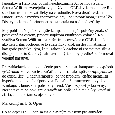
fanúšikov a Halo Top použil nejednoznačné AI-or-not vizuály.
Serena Williams zverejnila svoju užívanie GLP-1 v kampani pre Ro
s cieľom normalizovať lieky na chudnutie. Nová drsná reklama
Under Armour vyzýva športovcov, aby "boli problémom," zatiaľ čo
Disneyho kampaň princezien sa zamerala na rodinné vzťahy.
Môj pohľad:
Najefektívnejšie kampane tu majú spoločný znak: sú
postavené na ostrom, predexistujúcom kultúrnom vnímaní. Ro
využíva Serenu Williams na riešenie konverzácie o GLP-1 nie len
ako celebritná podpora; je to strategický krok na destigmatizáciu
kategórie produktu tým, že ju zakotví k osobnosti známej pre silu a
disciplínu. Je to šachový ťah navrhnutý tak, aby predbežne formoval
verejnú naratívu.
Pre zakladateľov je ponaučenie prestať vnímať kampane ako spôsob
vytvárania
konverzácie a začať ich vnímať ako spôsob
zapojenia sa
do existujúcej. Under Armour's "be the problem" chápe mentalitu
hyperkompetitívneho športovca. Fanta's "Summerween" využíva
vznikajúci, fanúšikmi poháňaný trend. Váš rozpočet je konečný.
Nezahrávajte ho pokusmi o založenie ohňa; nájdite uhlíky, ktoré už
žiaria, a nalejte tam svoje palivo.
Marketing na U.S. Open
Čo sa deje:
U.S. Open sa stalo hlavným miestom pre aktivácie