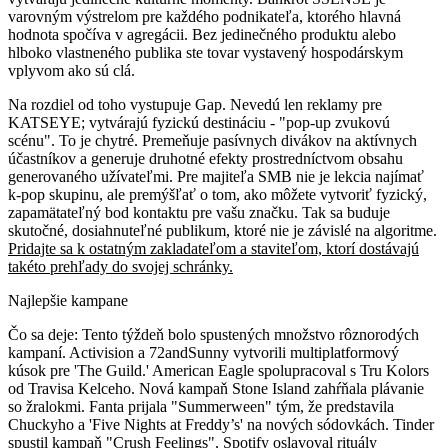
varovným výstrelom pre každého podnikateľa, ktorého hlavná
hodnota spočíva v agregácii. Bez jedinečného produktu alebo
hlboko vlastneného publika ste tovar vystavený hospodárskym
vplyvom ako sú clá.
Na rozdiel od toho vystupuje Gap. Nevedú len reklamy pre
KATSEYE; vytvárajú fyzickú destináciu - "pop-up zvukovú
scénu". To je chytré. Premeňuje pasívnych divákov na aktívnych
účastníkov a generuje druhotné efekty prostredníctvom obsahu
generovaného užívateľmi. Pre majiteľa SMB nie je lekcia najímať
k-pop skupinu, ale premýšľať o tom, ako môžete vytvoriť fyzický,
zapamätateľný bod kontaktu pre vašu značku. Tak sa buduje
skutočné, dosiahnuteľné publikum, ktoré nie je závislé na algoritme.
Pridajte sa k ostatným zakladateľom a staviteľom, ktorí dostávajú
takéto prehľady do svojej schránky.
Najlepšie kampane
Čo sa deje:
Tento týždeň bolo spustených množstvo rôznorodých
kampaní. Activision a 72andSunny vytvorili multiplatformový
kúsok pre 'The Guild.' American Eagle spolupracoval s Tru Kolors
od Travisa Kelceho. Nová kampaň Stone Island zahŕňala plávanie
so žralokmi. Fanta prijala "Summerween" tým, že predstavila
Chuckyho a 'Five Nights at Freddy’s' na nových sódovkách. Tinder
spustil kampaň "Crush Feelings", Spotify oslavoval rituály