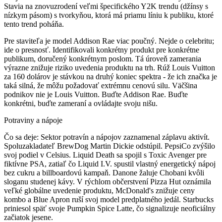
Stavia na znovuzrodení veľmi špecifického Y2K trendu (džínsy s
nízkym pásom) s tvorkyňou, ktorá má priamu líniu k publiku, ktoré
tento trend poháňa.
Pre staviteľa je model Addison Rae viac poučný. Nejde o celebritu;
ide o presnosť. Identifikovali konkrétny produkt pre konkrétne
publikum, doručený konkrétnym poslom. Tá úroveň zamerania
výrazne znižuje riziko uvedenia produktu na trh. Rúž Louis Vuitton
za 160 dolárov je stávkou na druhý koniec spektra - že ich značka je
taká silná, že môžu požadovať extrémnu cenovú silu. Väčšina
podnikov nie je Louis Vuitton. Buďte Addison Rae. Buďte
konkrétni, buďte zameraní a ovládajte svoju nišu.
Potraviny a nápoje
Čo sa deje:
Sektor potravín a nápojov zaznamenal záplavu aktivít.
Spoluzakladateľ BrewDog Martin Dickie odstúpil. PepsiCo zvýšilo
svoj podiel v Celsius. Liquid Death sa spojil s Toxic Avenger pre
fiktívne PSA, zatiaľ čo Liquid I.V. spustil vlastný energetický nápoj
bez cukru a billboardovú kampaň. Danone žaluje Chobani kvôli
sloganu studenej kávy. V rýchlom občerstvení Pizza Hut oznámila
veľké globálne uvedenie produktu, McDonald's znižuje ceny
kombo a Blue Apron ruší svoj model predplatného jedál. Starbucks
priniesol späť svoje Pumpkin Spice Latte, čo signalizuje neoficiálny
začiatok jesene.