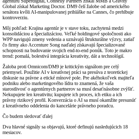
agentúru Superdigital, Connelly Partners získal MMB a Gravity
Global získal Marketing Doctor. DM9 čelí žalobe od amerického
senátora kvôli AI-manipulovanej prihláške na Cannes, čo prehlbuje
kontroverziu.
Môj pohľad:
Krajina agentúr je v stave toku, zachytená medzi
konsolidáciou a špecializáciou. Veľké holdingové spoločnosti ako
WPP navigujú zmeny vedenia a uznávajú štrukturálne výzvy, zatiaľ
čo firmy ako Accenture Song naďalej získavajú špecializované
schopnosti na budovanie svojich end-to-end ponúk. Toto je makro
trend: pomalá, bolestivá integrácia kreativity, dát a technológií.
Žaloba proti Omnicom/DM9 je kritickým signálom pre celý
priemysel. Použitie AI v kreatívnej práci sa presúva z teoretickej
diskusie na právne a etické mínové pole. Pre akéhokoľvek majiteľa
podniku alebo marketingového lídra to znamená, že vaša
starostlivosť o agentúrnych partnerov sa musí desaťnásobne zvýšiť.
Nekupujete len kreativitu; kupujete ich proces, ich etiku a ich
právny rizikový profil. Konverzácia o AI sa musí okamžite presunúť
z kreatívneho oddelenia do kancelárie právneho poradcu.
Čo budem sledovať ďalej
Dva hlavné signály sa objavujú, ktoré definujú nasledujúcich 18
mesiacov.