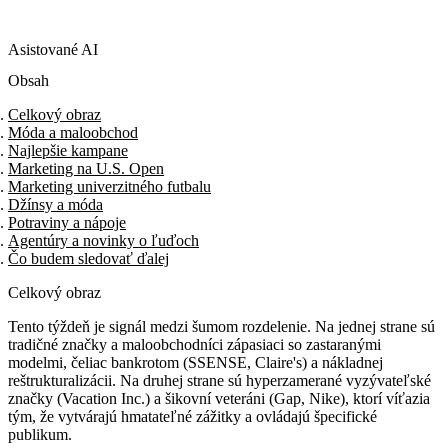
Asistované AI
Obsah
Celkový obraz
Móda a maloobchod
Najlepšie kampane
Marketing na U.S. Open
Marketing univerzitného futbalu
Džínsy a móda
Potraviny a nápoje
Agentúry a novinky o ľuďoch
Čo budem sledovať ďalej
Celkový obraz
Tento týždeň je signál medzi šumom rozdelenie. Na jednej strane sú
tradičné značky a maloobchodníci zápasiaci so zastaranými
modelmi, čeliac bankrotom (SSENSE, Claire's) a nákladnej
reštrukturalizácii. Na druhej strane sú hyperzamerané vyzývateľské
značky (Vacation Inc.) a šikovní veteráni (Gap, Nike), ktorí víťazia
tým, že vytvárajú hmatateľné zážitky a ovládajú špecifické
publikum.