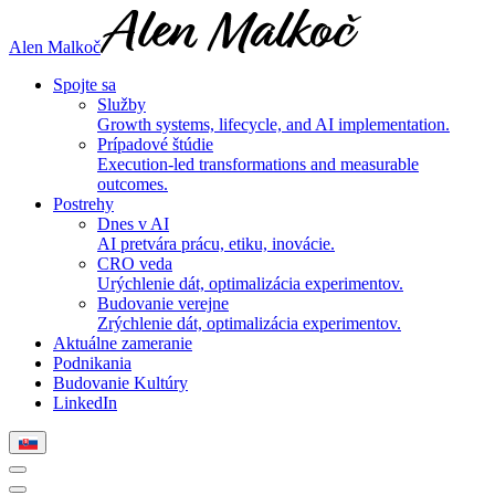
Alen Malkoč
Spojte sa
Služby
Growth systems, lifecycle, and AI implementation.
Prípadové štúdie
Execution-led transformations and measurable
outcomes.
Postrehy
Dnes v AI
AI pretvára prácu, etiku, inovácie.
CRO veda
Urýchlenie dát, optimalizácia experimentov.
Budovanie verejne
Zrýchlenie dát, optimalizácia experimentov.
Aktuálne zameranie
Podnikania
Budovanie Kultúry
LinkedIn