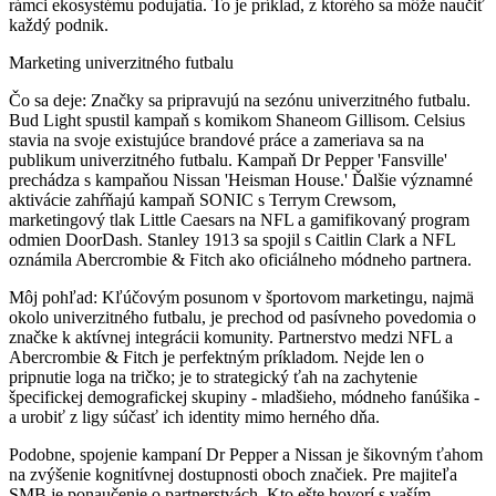
rámci ekosystému podujatia. To je príklad, z ktorého sa môže naučiť
každý podnik.
Marketing univerzitného futbalu
Čo sa deje:
Značky sa pripravujú na sezónu univerzitného futbalu.
Bud Light spustil kampaň s komikom Shaneom Gillisom. Celsius
stavia na svoje existujúce brandové práce a zameriava sa na
publikum univerzitného futbalu. Kampaň Dr Pepper 'Fansville'
prechádza s kampaňou Nissan 'Heisman House.' Ďalšie významné
aktivácie zahŕňajú kampaň SONIC s Terrym Crewsom,
marketingový tlak Little Caesars na NFL a gamifikovaný program
odmien DoorDash. Stanley 1913 sa spojil s Caitlin Clark a NFL
oznámila Abercrombie & Fitch ako oficiálneho módneho partnera.
Môj pohľad:
Kľúčovým posunom v športovom marketingu, najmä
okolo univerzitného futbalu, je prechod od pasívneho povedomia o
značke k aktívnej integrácii komunity. Partnerstvo medzi NFL a
Abercrombie & Fitch je perfektným príkladom. Nejde len o
pripnutie loga na tričko; je to strategický ťah na zachytenie
špecifickej demografickej skupiny - mladšieho, módneho fanúšika -
a urobiť z ligy súčasť ich identity mimo herného dňa.
Podobne, spojenie kampaní Dr Pepper a Nissan je šikovným ťahom
na zvýšenie kognitívnej dostupnosti oboch značiek. Pre majiteľa
SMB je ponaučenie o partnerstvách. Kto ešte hovorí s vaším