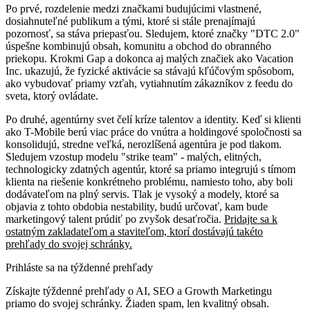
Po prvé, rozdelenie medzi značkami budujúcimi vlastnené,
dosiahnuteľné publikum a tými, ktoré si stále prenajímajú
pozornosť, sa stáva priepasťou. Sledujem, ktoré značky "DTC 2.0"
úspešne kombinujú obsah, komunitu a obchod do obranného
priekopu. Krokmi Gap a dokonca aj malých značiek ako Vacation
Inc. ukazujú, že fyzické aktivácie sa stávajú kľúčovým spôsobom,
ako vybudovať priamy vzťah, vytiahnutím zákazníkov z feedu do
sveta, ktorý ovládate.
Po druhé, agentúrny svet čelí kríze talentov a identity. Keď si klienti
ako T-Mobile berú viac práce do vnútra a holdingové spoločnosti sa
konsolidujú, stredne veľká, nerozlíšená agentúra je pod tlakom.
Sledujem vzostup modelu "strike team" - malých, elitných,
technologicky zdatných agentúr, ktoré sa priamo integrujú s tímom
klienta na riešenie konkrétneho problému, namiesto toho, aby boli
dodávateľom na plný servis. Tlak je vysoký a modely, ktoré sa
objavia z tohto obdobia nestability, budú určovať, kam bude
marketingový talent prúdiť po zvyšok desaťročia.
Pridajte sa k
ostatným zakladateľom a staviteľom, ktorí dostávajú takéto
prehľady do svojej schránky.
Prihláste sa na týždenné prehľady
Získajte týždenné prehľady o AI, SEO a Growth Marketingu
priamo do svojej schránky. Žiaden spam, len kvalitný obsah.