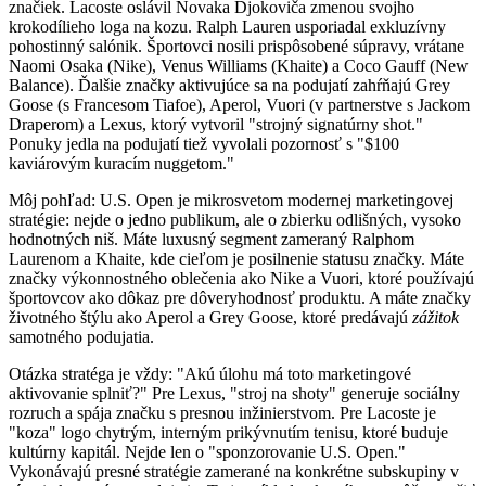
značiek. Lacoste oslávil Novaka Djokoviča zmenou svojho
krokodílieho loga na kozu. Ralph Lauren usporiadal exkluzívny
pohostinný salónik. Športovci nosili prispôsobené súpravy, vrátane
Naomi Osaka (Nike), Venus Williams (Khaite) a Coco Gauff (New
Balance). Ďalšie značky aktivujúce sa na podujatí zahŕňajú Grey
Goose (s Francesom Tiafoe), Aperol, Vuori (v partnerstve s Jackom
Draperom) a Lexus, ktorý vytvoril "strojný signatúrny shot."
Ponuky jedla na podujatí tiež vyvolali pozornosť s "$100
kaviárovým kuracím nuggetom."
Môj pohľad:
U.S. Open je mikrosvetom modernej marketingovej
stratégie: nejde o jedno publikum, ale o zbierku odlišných, vysoko
hodnotných niš. Máte luxusný segment zameraný Ralphom
Laurenom a Khaite, kde cieľom je posilnenie statusu značky. Máte
značky výkonnostného oblečenia ako Nike a Vuori, ktoré používajú
športovcov ako dôkaz pre dôveryhodnosť produktu. A máte značky
životného štýlu ako Aperol a Grey Goose, ktoré predávajú
zážitok
samotného podujatia.
Otázka stratéga je vždy: "Akú úlohu má toto marketingové
aktivovanie splniť?" Pre Lexus, "stroj na shoty" generuje sociálny
rozruch a spája značku s presnou inžinierstvom. Pre Lacoste je
"koza" logo chytrým, interným prikývnutím tenisu, ktoré buduje
kultúrny kapitál. Nejde len o "sponzorovanie U.S. Open."
Vykonávajú presné stratégie zamerané na konkrétne subskupiny v