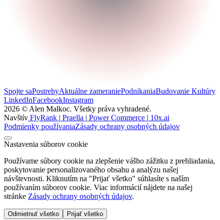
Spojte sa
Postrehy
Aktuálne zameranie
Podnikania
Budovanie Kultúry
LinkedIn
Facebook
Instagram
2026 © Alen Malkoc. Všetky práva vyhradené.
Navštív
FlyRank
|
Praella
|
Power Commerce
|
10x.ai
Podmienky používania
Zásady ochrany osobných údajov
Nastavenia súborov cookie
Používame súbory cookie na zlepšenie vášho zážitku z prehliadania,
poskytovanie personalizovaného obsahu a analýzu našej
návštevnosti. Kliknutím na "Prijať všetko" súhlasíte s naším
používaním súborov cookie. Viac informácií nájdete na našej
stránke
Zásady ochrany osobných údajov
.
Odmietnuť všetko
Prijať všetko