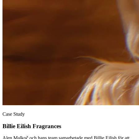
Case Study
Billie Eilish Fragrances
Alen Malkoč och hans team samarbetade med Billie Eilish för att