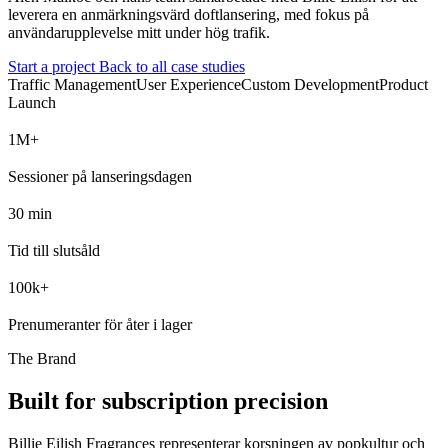
leverera en anmärkningsvärd doftlansering, med fokus på
användarupplevelse mitt under hög trafik.
Start a project
Back to all case studies
Traffic Management
User Experience
Custom Development
Product
Launch
M+
Sessioner på lanseringsdagen
min
Tid till slutsåld
k+
Prenumeranter för åter i lager
The Brand
Built for subscription precision
Billie Eilish Fragrances representerar korsningen av popkultur och