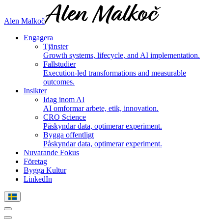
Alen Malkoč
Engagera
Tjänster
Growth systems, lifecycle, and AI implementation.
Fallstudier
Execution-led transformations and measurable
outcomes.
Insikter
Idag inom AI
AI omformar arbete, etik, innovation.
CRO Science
Påskyndar data, optimerar experiment.
Bygga offentligt
Påskyndar data, optimerar experiment.
Nuvarande Fokus
Företag
Bygga Kultur
LinkedIn