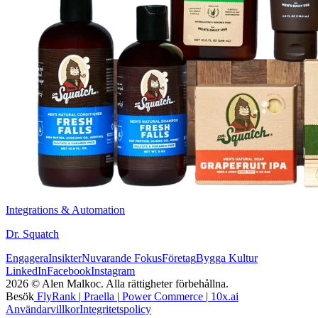
Integrations & Automation
Dr. Squatch
Engagera
Insikter
Nuvarande Fokus
Företag
Bygga Kultur
LinkedIn
Facebook
Instagram
2026 © Alen Malkoc. Alla rättigheter förbehållna.
Besök
FlyRank
|
Praella
|
Power Commerce
|
10x.ai
Användarvillkor
Integritetspolicy