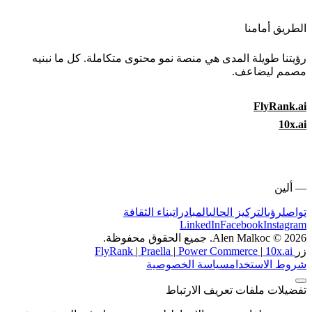
الطريق أمامنا
رؤيتنا طويلة المدى هي منصة نمو محتوى متكاملة. كل ما نبنيه
مصمم ليضاعف.
FlyRank.ai
10x.ai
—
ألين
تواصل
رؤى
التركيز الحالي
المبادرات
بناء الثقافة
LinkedIn
Facebook
Instagram
2026 © Alen Malkoc. جميع الحقوق محفوظة.
زر
FlyRank
10x.ai
|
Power Commerce
|
Praella
|
شروط الاستخدام
سياسة الخصوصية
تفضيلات ملفات تعريف الارتباط