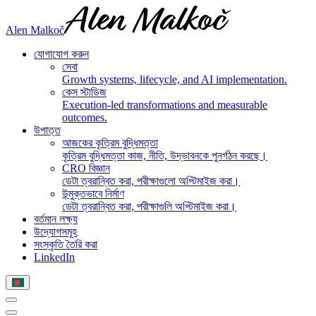
Alen Malkoč
যোগাযোগ করুন
সেবা
Growth systems, lifecycle, and AI implementation.
কেস স্টাডিজ
Execution-led transformations and measurable
outcomes.
উপাত্ত
আজকের কৃত্রিম বুদ্ধিমত্তা
কৃত্রিম বুদ্ধিমত্তা কাজ, নীতি, উদ্ভাবনকে পুনর্গঠন করছে।
CRO বিজ্ঞান
ডেটা ত্বরান্বিত করা, পরীক্ষাগুলো অপ্টিমাইজ করা।
উন্মুক্তভাবে নির্মাণ
ডেটা ত্বরান্বিত করা, পরীক্ষাগুলি অপ্টিমাইজ করা।
বর্তমান লক্ষ্য
উদ্যোগসমূহ
সংস্কৃতি তৈরি করা
LinkedIn