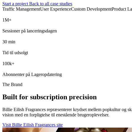
Start a project
Back to all case studies
Traffic Management
User Experience
Custom Development
Product L
M+
Sessioner på lanceringsdagen
min
Tid til udsolgt
k+
Abonnenter på Lageropdatering
The Brand
Built for subscription precision
Billie Eilish Fragrances repræsenterer krydset mellem popkultur og skø
vision med en forpligtelse til enestående brugeroplevelser.
Visit Billie Eilish Fragrances site