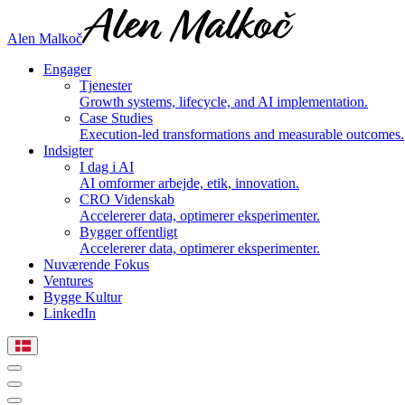
Alen Malkoč
Engager
Tjenester
Growth systems, lifecycle, and AI implementation.
Case Studies
Execution-led transformations and measurable outcomes.
Indsigter
I dag i AI
AI omformer arbejde, etik, innovation.
CRO Videnskab
Accelererer data, optimerer eksperimenter.
Bygger offentligt
Accelererer data, optimerer eksperimenter.
Nuværende Fokus
Ventures
Bygge Kultur
LinkedIn