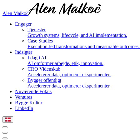
Alen Malkoč
Engager
Tjenester
Growth systems, lifecycle, and AI implementation.
Case Studies
Execution-led transformations and measurable outcomes.
Indsigter
I dag i AI
AI omformer arbejde, etik, innovation.
CRO Videnskab
Accelererer data, optimerer eksperimenter.
Bygger offentligt
Accelererer data, optimerer eksperimenter.
Nuværende Fokus
Ventures
Bygge Kultur
LinkedIn