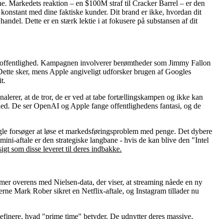
e. Markedets reaktion – en $100M straf til Cracker Barrel – er den
 konstant med dine faktiske kunder. Dit brand er ikke, hvordan dit
andel. Dette er en stærk lektie i at fokusere på substansen af dit
sk offentlighed. Kampagnen involverer berømtheder som Jimmy Fallon
 Dette sker, mens Apple angiveligt udforsker brugen af Googles
t.
erer, at de tror, de er ved at tabe fortællingskampen og ikke kan
hed. De ser OpenAI og Apple fange offentlighedens fantasi, og de
Google forsøger at løse et markedsføringsproblem med penge. Det dybere
ini-aftale er den strategiske langbane - hvis de kan blive den "Intel
sigt som disse leveret til deres indbakke.
er overens med Nielsen-data, der viser, at streaming nåede en ny
rne Mark Rober sikret en Netflix-aftale, og Instagram tillader nu
efinere, hvad "prime time" betyder. De udnytter deres massive,