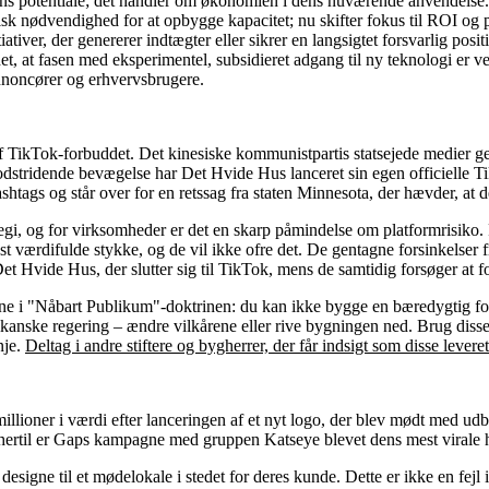
 potentiale; det handler om økonomien i dens nuværende anvendelse. F
egisk nødvendighed for at opbygge kapacitet; nu skifter fokus til ROI og
itiativer, der genererer indtægter eller sikrer en langsigtet forsvarlig p
, at fasen med eksperimentel, subsidieret adgang til ny teknologi er ved 
l annoncører og erhvervsbrugere.
af TikTok-forbuddet. Det kinesiske kommunistpartis statsejede medier ge
modstridende bevægelse har Det Hvide Hus lanceret sin egen officielle T
ashtags og står over for en retssag fra staten Minnesota, der hævder, 
tegi, og for virksomheder er det en skarp påmindelse om platformrisiko.
est værdifulde stykke, og de vil ikke ofre det. De gentagne forsinkelser
Hvide Hus, der slutter sig til TikTok, mens de samtidig forsøger at for
ne i "Nåbart Publikum"-doktrinen: du kan ikke bygge en bæredygtig forre
nske regering – ændre vilkårene eller rive bygningen ned. Brug disse pl
nje.
Deltag i andre stiftere og bygherrer, der får indsigt som disse leveret
millioner i værdi efter lanceringen af et nyt logo, der blev mødt med 
 hertil er Gaps kampagne med gruppen Katseye blevet dens mest virale h
gne til et mødelokale i stedet for deres kunde. Dette er ikke en fejl i 