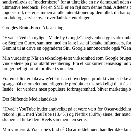
sandsynligvis at "modernisere" for at tiltrække en ny demografi uden 
ultimative feedback. For en SMB er en fejl som denne fatal. Atletens 
logo ser ud; det er summen af alle interaktioner og den tillid, du har 
produkt og service over overfladiske ændringer.
Googles Brute-Force AI-satsning
"Hvad":
Ved sin nylige "Made by Google"-begivenhed gør virksomhede
og Stephen Curry, sammen med en lang liste af betalte influencers, f
Gemini til at drive en opgraderet Siri. Google annoncerede også "Gem
Min vurdering:
Når en teknologi-først virksomhed som Google bruger m
vinde alene på produktdifferentiering. Fra et konkurrencemæssigt udf
bruger heftigt for at forblive i samtalen.
For en stifter er takeaway'et kritisk: et overlegen produkt vinder ikk
spørgsmål er, om det underliggende produkt er tilstrækkeligt til at fa
Inside" for verdens mest populære forbrugerenhed, bliver marketing bl
Det Skiftende Medielandskab
"Hvad":
YouTube byder angiveligt på at være vært for Oscar-uddeling
rekord i juli, med YouTube (13,4%) og Netflix (8,8%) alene, der match
skabere at linke flere Reels sammen i en serie.
Min vurdering:
YouTube’s bud på Oscar-uddelingen handler ikke kun om 