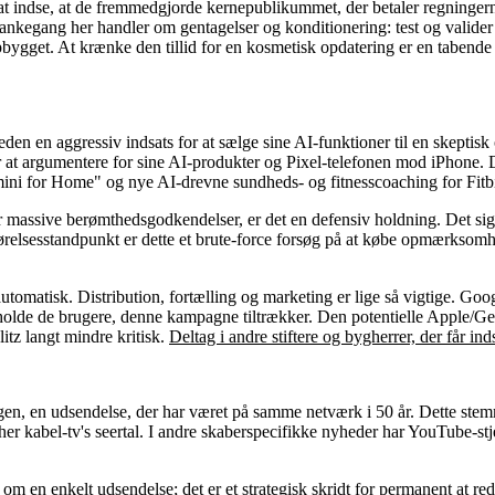
at indse, at de fremmedgjorde kernepublikummet, der betaler regningern
tankegang her handler om gentagelser og konditionering: test og valider
opbygget. At krænke den tillid for en kosmetisk opdatering er en tabende h
n en aggressiv indsats for at sælge sine AI-funktioner til en skepti
or at argumentere for sine AI-produkter og Pixel-telefonen mod iPhone.
ini for Home" og nye AI-drevne sundheds- og fitnesscoaching for Fitbi
assive berømthedsgodkendelser, er det en defensiv holdning. Det signal
ørelsesstandpunkt er dette et brute-force forsøg på at købe opmærksom
e automatisk. Distribution, fortælling og marketing er lige så vigtige. 
stholde de brugere, denne kampagne tiltrækker. Den potentielle Apple/Gem
itz langt mindre kritisk.
Deltag i andre stiftere og bygherrer, der får ind
en, en udsendelse, der har været på samme netværk i 50 år. Dette stemm
er kabel-tv's seertal. I andre skaberspecifikke nyheder har YouTube-stje
en enkelt udsendelse; det er et strategisk skridt for permanent at red