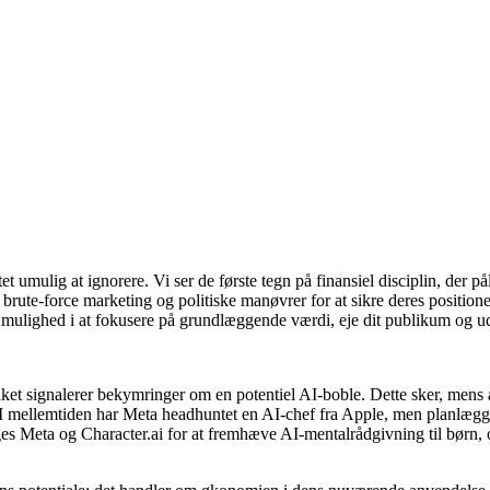
 umulig at ignorere. Vi ser de første tegn på finansiel disciplin, der p
 brute-force marketing og politiske manøvrer for at sikre deres positione
 mulighed i at fokusere på grundlæggende værdi, eje dit publikum og u
vilket signalerer bekymringer om en potentiel AI-boble. Dette sker, me
I mellemtiden har Meta headhuntet en AI-chef fra Apple, men planlægger
øges Meta og Character.ai for at fremhæve AI-mentalrådgivning til børn