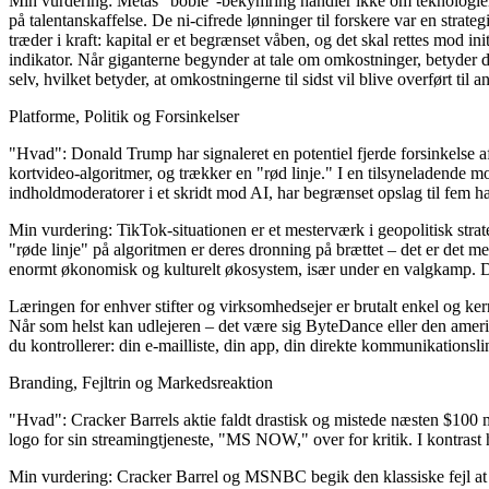
Min vurdering:
Metas "boble"-bekymring handler ikke om teknologiens
på talentanskaffelse. De ni-cifrede lønninger til forskere var en strat
træder i kraft: kapital er et begrænset våben, og det skal rettes mod in
indikator. Når giganterne begynder at tale om omkostninger, betyder det
selv, hvilket betyder, at omkostningerne til sidst vil blive overført ti
Platforme, Politik og Forsinkelser
"Hvad":
Donald Trump har signaleret en potentiel fjerde forsinkelse 
kortvideo-algoritmer, og trækker en "rød linje." I en tilsyneladende 
indholdmoderatorer i et skridt mod AI, har begrænset opslag til fem h
Min vurdering:
TikTok-situationen er et mesterværk i geopolitisk stra
"røde linje" på algoritmen er deres dronning på brættet – det er det m
enormt økonomisk og kulturelt økosystem, især under en valgkamp. Det 
Læringen for enhver stifter og virksomhedsejer er brutalt enkel og ker
Når som helst kan udlejeren – det være sig ByteDance eller den amerika
du kontrollerer: din e-mailliste, din app, din direkte kommunikationsli
Branding, Fejltrin og Markedsreaktion
"Hvad":
Cracker Barrels aktie faldt drastisk og mistede næsten $100 
logo for sin streamingtjeneste, "MS NOW," over for kritik. I kontrast
Min vurdering:
Cracker Barrel og MSNBC begik den klassiske fejl at desi