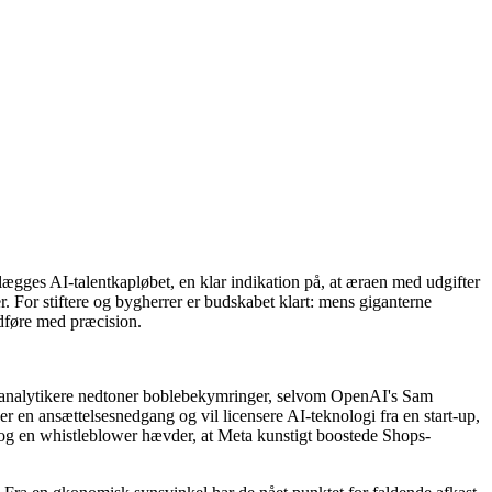
ålægges AI-talentkapløbet, en klar indikation på, at æraen med udgifter
r. For stiftere og bygherrer er budskabet klart: mens giganterne
dføre med præcision.
ns analytikere nedtoner boblebekymringer, selvom OpenAI's Sam
 en ansættelsesnedgang og vil licensere AI-teknologi fra en start-up,
, og en whistleblower hævder, at Meta kunstigt boostede Shops-