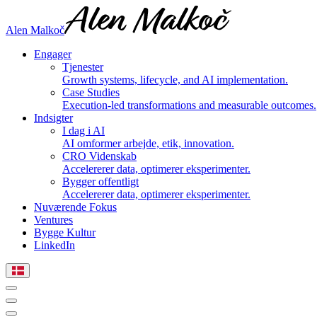
Alen Malkoč
Engager
Tjenester
Growth systems, lifecycle, and AI implementation.
Case Studies
Execution-led transformations and measurable outcomes.
Indsigter
I dag i AI
AI omformer arbejde, etik, innovation.
CRO Videnskab
Accelererer data, optimerer eksperimenter.
Bygger offentligt
Accelererer data, optimerer eksperimenter.
Nuværende Fokus
Ventures
Bygge Kultur
LinkedIn