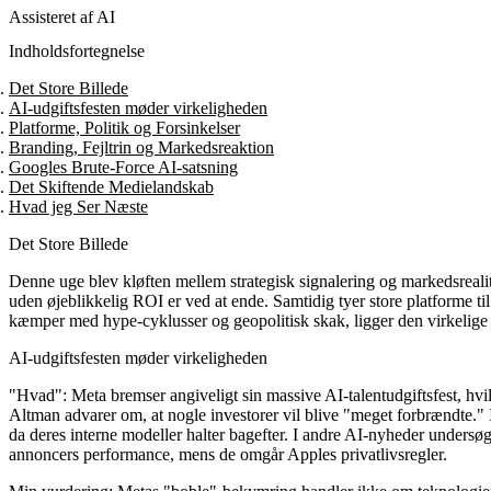
Assisteret af AI
Indholdsfortegnelse
Det Store Billede
AI-udgiftsfesten møder virkeligheden
Platforme, Politik og Forsinkelser
Branding, Fejltrin og Markedsreaktion
Googles Brute-Force AI-satsning
Det Skiftende Medielandskab
Hvad jeg Ser Næste
Det Store Billede
Denne uge blev kløften mellem strategisk signalering og markedsrealitet
uden øjeblikkelig ROI er ved at ende. Samtidig tyer store platforme til
kæmper med hype-cyklusser og geopolitisk skak, ligger den virkelige
AI-udgiftsfesten møder virkeligheden
"Hvad":
Meta bremser angiveligt sin massive AI-talentudgiftsfest, h
Altman advarer om, at nogle investorer vil blive "meget forbrændte." 
da deres interne modeller halter bagefter. I andre AI-nyheder unders
annoncers performance, mens de omgår Apples privatlivsregler.