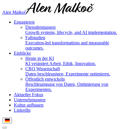
Alen Malkoč
Engagieren
Dienstleistungen
Growth systems, lifecycle, and AI implementation.
Fallstudien
Execution-led transformations and measurable
outcomes.
Einblicke
Heute in der KI
KI verändert Arbeit, Ethik, Innovation.
CRO Wissenschaft
Daten beschleunigen, Experimente optimieren.
Öffentlich entwickeln
Beschleunigung von Daten, Optimierung von
Experimenten.
Aktueller Fokus
Unternehmungen
Kultur aufbauen
LinkedIn