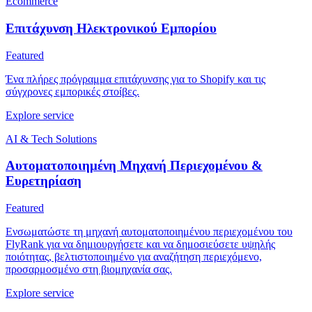
Ecommerce
Επιτάχυνση Ηλεκτρονικού Εμπορίου
Featured
Ένα πλήρες πρόγραμμα επιτάχυνσης για το Shopify και τις
σύγχρονες εμπορικές στοίβες.
Explore service
AI & Tech Solutions
Αυτοματοποιημένη Μηχανή Περιεχομένου &
Ευρετηρίαση
Featured
Ενσωματώστε τη μηχανή αυτοματοποιημένου περιεχομένου του
FlyRank για να δημιουργήσετε και να δημοσιεύσετε υψηλής
ποιότητας, βελτιστοποιημένο για αναζήτηση περιεχόμενο,
προσαρμοσμένο στη βιομηχανία σας.
Explore service