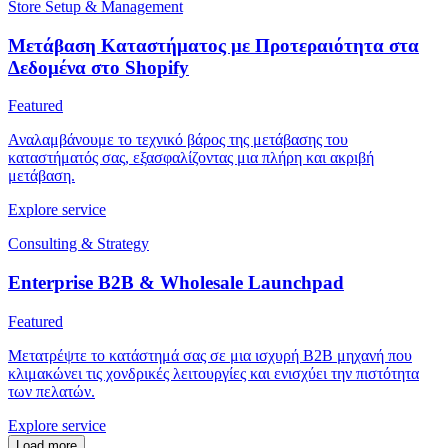
Store Setup & Management
Μετάβαση Καταστήματος με Προτεραιότητα στα
Δεδομένα στο Shopify
Featured
Αναλαμβάνουμε το τεχνικό βάρος της μετάβασης του
καταστήματός σας, εξασφαλίζοντας μια πλήρη και ακριβή
μετάβαση.
Explore service
Consulting & Strategy
Enterprise B2B & Wholesale Launchpad
Featured
Μετατρέψτε το κατάστημά σας σε μια ισχυρή B2B μηχανή που
κλιμακώνει τις χονδρικές λειτουργίες και ενισχύει την πιστότητα
των πελατών.
Explore service
Load more