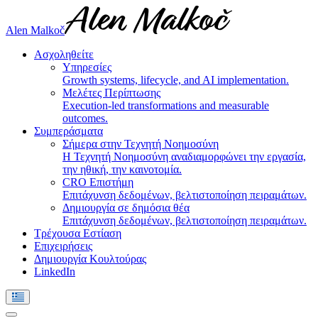
Alen Malkoč
Ασχοληθείτε
Υπηρεσίες
Growth systems, lifecycle, and AI implementation.
Μελέτες Περίπτωσης
Execution-led transformations and measurable
outcomes.
Συμπεράσματα
Σήμερα στην Τεχνητή Νοημοσύνη
Η Τεχνητή Νοημοσύνη αναδιαμορφώνει την εργασία,
την ηθική, την καινοτομία.
CRO Επιστήμη
Επιτάχυνση δεδομένων, βελτιστοποίηση πειραμάτων.
Δημιουργία σε δημόσια θέα
Επιτάχυνση δεδομένων, βελτιστοποίηση πειραμάτων.
Τρέχουσα Εστίαση
Επιχειρήσεις
Δημιουργία Κουλτούρας
LinkedIn