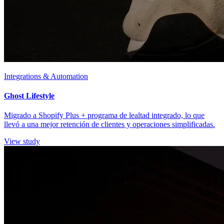
Integrations & Automation
Ghost Lifestyle
Migrado a Shopify Plus + programa de lealtad integrado, lo que
llevó a una mejor retención de clientes y operaciones simplificadas.
View study