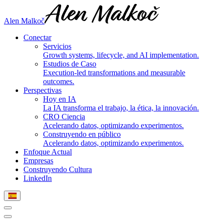
Alen Malkoč
Conectar
Servicios
Growth systems, lifecycle, and AI implementation.
Estudios de Caso
Execution-led transformations and measurable
outcomes.
Perspectivas
Hoy en IA
La IA transforma el trabajo, la ética, la innovación.
CRO Ciencia
Acelerando datos, optimizando experimentos.
Construyendo en público
Acelerando datos, optimizando experimentos.
Enfoque Actual
Empresas
Construyendo Cultura
LinkedIn