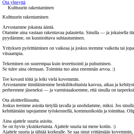
Ota yhteyttä
Kulttuurin rakentaminen
Kulttuurin rakentaminen
Arvostamme jokaista ääntä.
Otamme aina vastaan rakentavaa palautetta. Sinulla — ja jokaisella ti
pyydämme, on kunnioittava suhtautuminen.
Yrityksen pyörittäminen on vaikeaa
ja joskus teemme vaikeita tai jop
viisaampia.
Tekeminen on suurempaa kuin teoretisointi ja puhuminen.
Se tulee aina olemaan. Toiminta tuo aina enemmän arvoa. :)
Tee kovasti töitä ja leiki vielä kovemmin.
Arvostamme tiimiläistemme henkilökohtaista kasvua, aikaa ja kehitys
perheemme jäseneksi — ja varmistaaksemme, että sinulla on tarpeeksi 
Ota aloitteellisuutta.
Joskus teemme asioita tietyllä tavalla ja unohdamme, miksi. Jos sinull
kehittämään tapojamme työskennellä, kommunikoida ja toimittaa. Olipa 
Aina ajattele suuria asioita.
Se on hyvin yksinkertaista. Ajattele suuria tai mene kotiin. :)
Ajattele suuria ja tähtää korkealle. Se saa sinut yrittämään kovemmi