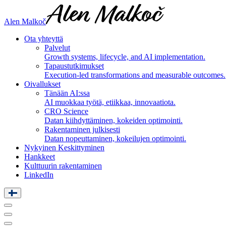
Alen Malkoč
Ota yhteyttä
Palvelut
Growth systems, lifecycle, and AI implementation.
Tapaustutkimukset
Execution-led transformations and measurable outcomes.
Oivallukset
Tänään AI:ssa
AI muokkaa työtä, etiikkaa, innovaatiota.
CRO Science
Datan kiihdyttäminen, kokeiden optimointi.
Rakentaminen julkisesti
Datan nopeuttaminen, kokeilujen optimointi.
Nykyinen Keskittyminen
Hankkeet
Kulttuurin rakentaminen
LinkedIn