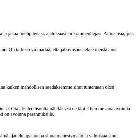
jakaa mielipiteitäsi, ajatuksiasi tai kommenttejasi. Ainoa asia, jota
e. On tärkeää ymmärtää, että jälkiviisaus tekee meistä aina
 aina kaiken mahdollisen saadaksemme sinut tuntemaan olosi
än se. Ota aloitteellisuutta nähdäksesi ne läpi. Olemme aina avoimia
ki on avoinna parannuksille.
ämä ajattelutapa auttaa sinua menestymään ja valmistaa sinut