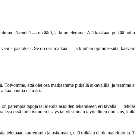
imimme jäsenellä — on ääni, ja kuuntelemme. Älä koskaan pelkää puhua ja 
a vääriä päätöksiä. Se on osa matkaa — ja kunhan opimme siitä, kasvamm
tä. Toivomme, että olet osa matkaamme pitkällä aikavälillä, ja teemme
aikaa nauttia elämästä.
a on parempia tapoja tai ideoita asioiden tekemiseen eri tavalla — tehdä
kyseessä tuottavuuden lisäys tai viestinnän täydellinen uudistus, kaik
n, ajattelemaan suuremmin ja uskomaan, että mikään ei ole mahdotonta. T