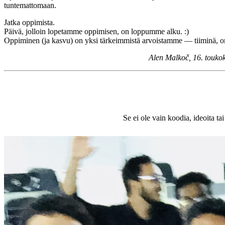
tuntemattomaan.
Jatka oppimista.
Päivä, jolloin lopetamme oppimisen, on loppumme alku. :)
Oppiminen (ja kasvu) on yksi tärkeimmistä arvoistamme — tiiminä, omi
Alen Malkoč, 16. toukok
Se ei ole vain koodia, ideoita 