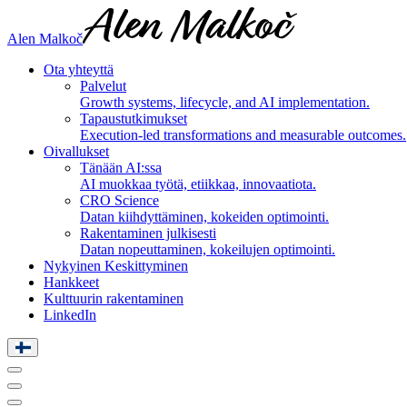
Alen Malkoč
Ota yhteyttä
Palvelut
Growth systems, lifecycle, and AI implementation.
Tapaustutkimukset
Execution-led transformations and measurable outcomes.
Oivallukset
Tänään AI:ssa
AI muokkaa työtä, etiikkaa, innovaatiota.
CRO Science
Datan kiihdyttäminen, kokeiden optimointi.
Rakentaminen julkisesti
Datan nopeuttaminen, kokeilujen optimointi.
Nykyinen Keskittyminen
Hankkeet
Kulttuurin rakentaminen
LinkedIn