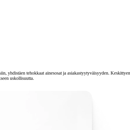
eisiin, yhdistäen tehokkaat ainesosat ja asiakastyytyväisyyden. Keskitty
een uskollisuutta.