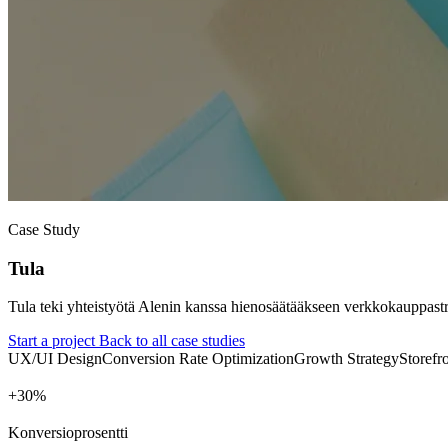
Case Study
Tula
Tula teki yhteistyötä Alenin kanssa hienosäätääkseen verkkokauppastr
Start a project
Back to all case studies
UX/UI Design
Conversion Rate Optimization
Growth Strategy
Storefr
+
%
Konversioprosentti