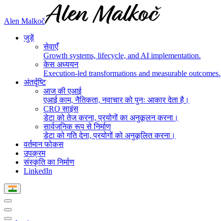
Alen Malkoč
जुड़ें
सेवाएँ
Growth systems, lifecycle, and AI implementation.
केस अध्ययन
Execution-led transformations and measurable outcomes.
अंतर्दृष्टि
आज की एआई
एआई काम, नैतिकता, नवाचार को पुनः आकार देता है।
CRO साइंस
डेटा को तेज करना, प्रयोगों का अनुकूलन करना।
सार्वजनिक रूप से निर्माण
डेटा को गति देना, प्रयोगों को अनुकूलित करना।
वर्तमान फोकस
उपक्रम
संस्कृति का निर्माण
LinkedIn