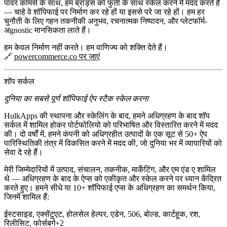
पावर कॉमर्स के साथ, हम ब्रांड्स को फुर्ती के साथ स्केल करने में मदद करते हैं
— चाहे वे शॉपिफाई पर निर्माण कर रहे हों या इससे परे जा रहे हों। हम हर
चुनौती के लिए गहन तकनीकी अनुभव, रचनात्मक निष्पादन, और प्लेटफॉर्म-
अgnostic मानसिकता लाते हैं।
हम केवल निर्माण नहीं करते। हम वाणिज्य को शक्ति देते हैं।
🔗
powercommerce.co पर जाएं
शॉप सर्कल
दुनिया का सबसे पूर्ण शॉपिफाई ऐप स्टैक स्केल करना
HulkApps
की स्थापना और स्केलिंग के बाद, हमने अधिग्रहण के बाद शॉप
सर्कल में शामिल होकर
पोर्टफोलियो को परिभाषित और विस्तारित
करने में मदद
की। दो वर्षों में, हमने कंपनी को अधिग्रहीत उत्पादों के एक सूट से 50+ ऐप
पारिस्थितिकी तंत्र में विकसित करने में मदद की, जो दुनिया भर में व्यापारियों को
सेवा दे रहे हैं।
मेरी जिम्मेदारियों में
उत्पाद, संचालन, तकनीक, मार्केटिंग, और एम एंड ए
शामिल
थे — अधिग्रहण के बाद के ऐप्स को एकीकृत और स्केल करने पर ध्यान केंद्रित
करते हुए। हमने सीधे या 10+ शॉपिफाई एप्स के अधिग्रहण का समर्थन किया,
जिनमें शामिल हैं:
ईस्टसाइड, एक्सेंटुएट, होलसेल हेल्पर, एडेन, 506, बोल्ड, कार्टहूक, रश,
रिलीसिट, फोर्सबर्ग+2