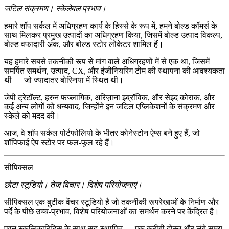
जटिल संक्रमण। स्केलेबल प्रभाव।
हमारे शॉप सर्कल में अधिग्रहण कार्य के हिस्से के रूप में, हमने बोल्ड कॉमर्स के
साथ मिलकर प्रमुख उत्पादों का अधिग्रहण किया, जिसमें
बोल्ड उत्पाद विकल्प
,
बोल्ड वफादारी अंक
, और
बोल्ड स्टोर लोकेटर
शामिल हैं।
यह हमारे सबसे तकनीकी रूप से मांग वाले अधिग्रहणों में से एक था, जिसमें
समर्पित समर्थन, उत्पाद, CX, और इंजीनियरिंग टीम
की स्थापना की आवश्यकता
थी — जो ज्यादातर बोस्निया में स्थित थी।
जेपी ट्रेटॉल्ट
,
हरुन फज्लागिक
,
अरिज़ाना इब्रॉविक
, और
सेइद कोराक
, और
कई अन्य लोगों को धन्यवाद, जिन्होंने इन जटिल एप्लिकेशनों के संक्रमण और
स्केले को मदद की।
आज, वे शॉप सर्कल पोर्टफोलियो के भीतर
कोनेस्टोन ऐप्स
बने हुए हैं, जो
शॉपिफाई ऐप स्टोर पर फल-फूल रहे हैं।
सीपिक्सल
छोटा स्टूडियो। तेज विचार। विशेष परियोजनाएं।
सीपिक्सल
एक बुटीक वेंचर स्टूडियो है जो तकनीकी रूपरेखाओं के निर्माण और
पर्दे के पीछे उच्च-प्रभाव, विशेष परियोजनाओं का समर्थन करने पर केंद्रित है।
एवन स्कूलिकारिटिस
के साथ सह-स्थापित — एक करीबी दोस्त और लंबे समय