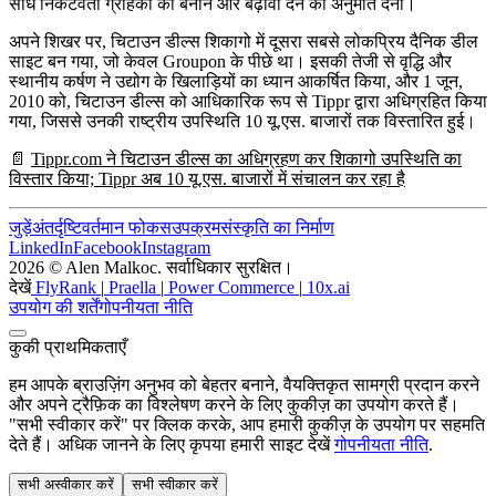
सीधे निकटवर्ती ग्राहकों को बनाने और बढ़ावा देने की अनुमति देना।
अपने शिखर पर, चिटाउन डील्स
शिकागो में दूसरा सबसे लोकप्रिय दैनिक डील
साइट
बन गया, जो केवल Groupon के पीछे था। इसकी तेजी से वृद्धि और
स्थानीय कर्षण ने उद्योग के खिलाड़ियों का ध्यान आकर्षित किया, और
1 जून,
2010
को, चिटाउन डील्स को आधिकारिक रूप से
Tippr
द्वारा
अधिग्रहित
किया
गया, जिससे उनकी राष्ट्रीय उपस्थिति 10 यू.एस. बाजारों तक विस्तारित हुई।
📄
Tippr.com ने चिटाउन डील्स का अधिग्रहण कर शिकागो उपस्थिति का
विस्तार किया; Tippr अब 10 यू.एस. बाजारों में संचालन कर रहा है
जुड़ें
अंतर्दृष्टि
वर्तमान फोकस
उपक्रम
संस्कृति का निर्माण
LinkedIn
Facebook
Instagram
2026 © Alen Malkoc. सर्वाधिकार सुरक्षित।
देखें
FlyRank
|
Praella
|
Power Commerce
|
10x.ai
उपयोग की शर्तें
गोपनीयता नीति
कुकी प्राथमिकताएँ
हम आपके ब्राउज़िंग अनुभव को बेहतर बनाने, वैयक्तिकृत सामग्री प्रदान करने
और अपने ट्रैफ़िक का विश्लेषण करने के लिए कुकीज़ का उपयोग करते हैं।
"सभी स्वीकार करें" पर क्लिक करके, आप हमारी कुकीज़ के उपयोग पर सहमति
देते हैं। अधिक जानने के लिए कृपया हमारी साइट देखें
गोपनीयता नीति
.
सभी अस्वीकार करें
सभी स्वीकार करें