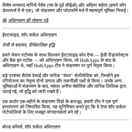
विशेष धन्यवाद
मारियो पेशेव
(रश के पूर्व सीईओ) और
अद्मिर सहेता
(हमारे कोर
डेवलपर्स में से एक), जो संक्रमण और प्लेटफॉर्म मर्ज में महत्वपूर्ण भूमिका निभाई।
📰
अधिग्रहण की घोषणा पढ़ें
ईस्टसाइड, शॉप सर्कल अधिग्रहण
तेजी से बदलाव, दीर्घकालिक वृद्धि
हमने
जेसन स्टोक्स
के साथ मिलकर ईस्टसाइड कोर ऐप्स —
ईज़ी रीडायरेक्ट्स
और
बैक इन स्टॉक
— को अधिग्रहण किया, जो
HulkApps के बाद के
अधिग्रहण
थे, जहाँ HulkApps टीम ने संक्रमण पर पूर्ण नेतृत्व किया।
बड़े प्रशंसा
शैलेश देसाई
और
तारिक "सेला" सेलीमोविक
को, जिन्होंने इस
परियोजना का नेतृत्व दोनों उत्पाद और तकनीकी पक्षों से किया। उनके अन्य
भूमिकाओं में संक्रमण के बाद, मशाल
अनीस मेहोविक
और
तारिक लिलिक
द्वारा
उठाई गई, जो वृद्धि को जारी रखते हैं।
एक
कठोर एक-महीने के संक्रमण विंडो
के बावजूद, हमारी टीम ने एक पूर्ण
हस्तांतरण को निष्पादित किया, यह सुनिश्चित करते हुए कि ये ऐप्स शॉप सर्कल
पोर्टफोलियो के लिए मजबूत योगदानकर्ता बने रहें।
बोल्ड कॉमर्स, शॉप सर्कल अधिग्रहण