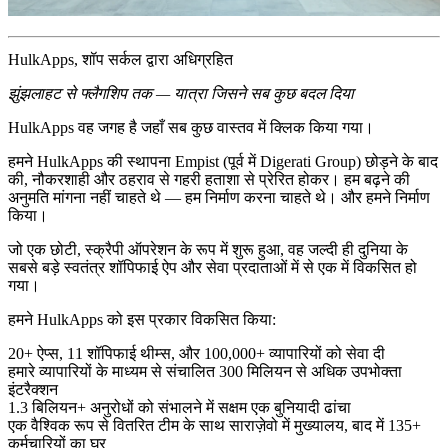
HulkApps, शॉप सर्कल द्वारा अधिग्रहित
झुंझलाहट से फ्लैगशिप तक — यात्रा जिसने सब कुछ बदल दिया
HulkApps वह जगह है जहाँ सब कुछ वास्तव में क्लिक किया गया।
हमने HulkApps की स्थापना Empist (पूर्व में Digerati Group) छोड़ने के बाद
की, नौकरशाही और ठहराव से गहरी हताशा से प्रेरित होकर। हम बढ़ने की
अनुमति मांगना नहीं चाहते थे — हम निर्माण करना चाहते थे। और हमने निर्माण
किया।
जो एक छोटी, स्क्रैपी ऑपरेशन के रूप में शुरू हुआ, वह जल्दी ही
दुनिया के
सबसे बड़े स्वतंत्र शॉपिफाई ऐप और सेवा प्रदाताओं में से एक
में विकसित हो
गया।
हमने HulkApps को इस प्रकार विकसित किया:
20+ ऐप्स
,
11 शॉपिफाई थीम्स
, और
100,000+ व्यापारियों को सेवा दी
हमारे व्यापारियों के माध्यम से संचालित
300 मिलियन से अधिक उपभोक्ता
इंटरैक्शन
1.3 बिलियन+ अनुरोधों
को संभालने में सक्षम एक बुनियादी ढांचा
एक वैश्विक रूप से वितरित टीम के साथ
साराज़ेवो
में मुख्यालय, बाद में
135+
कर्मचारियों
का घर