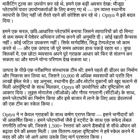
मार्केटिंग टूल्स का उपयोग कर रहे थे, हमने एक बड़ी अवसर देखा: मौजूदा
प्लेटफॉर्म पावर उपयोगकर्ताओं के लिए बनाए गए थे — उन व्यस्त स्थानीय
व्यापारी के लिए नहीं जो तैरते रहने की कोशिश कर रहे थे। Optyn ने इसे बदल
दिया।
हमने एक सरल, छवि-आधारित प्लेटफॉर्म बनाया जिसने व्यापारियों को दो मिनट
से कम समय में पेशेवर अभियान लॉन्च करने की अनुमति दी। कोई खाली कैनवस
नहीं। कोई जटिल उपकरण नहीं। सिर्फ मार्गदर्शित, सिद्ध टेम्पलेट्स जो काम
करते थे — और एक उत्पाद जो पूरे समय आपका हाथ पकड़े रहता था। कुछ
क्लिकों में, एक छोटा व्यवसाय अपने पूरे ग्राहक आधार को फिर से संलग्न कर
सकता था और मापने योग्य परिणाम देख सकता था।
उत्पाद के पीछे एक परीक्षणित संस्थापक टीम थी: हमने पहले ही डीलर का निर्माण
और निकास कर लिया था, जिसने 10,000 से अधिक व्यवसायों को प्रति दिन
लाखों ईमेल भेजे। वह अनुभव, स्थानीय ईंट-और-मोर्टार दुकानों को खुद चलाने से
मिली अंतर्दृष्टियों के साथ मिलकर, Optyn की उपयोगिता और दृष्टिकोण को
आकार दिया। लुइस मोरालेस (सीओओ) और गौरव गगलानी (सीटीओ) के साथ,
हमने प्लेटफॉर्म का निर्माण किया और इसे बाजार में लाने के लिए आठ डेवलपर्स
की एक टीम का स्केल किया।
Optyn ने न केवल ग्राहकों के साथ कर्षण प्राप्त किया — इसने भागीदारों को
भी आकर्षित किया। हमने प्लेटफॉर्म्स जैसे ई स्ट्रीट के साथ एक सफेद लेबल
रणनीति लॉन्च की, जिससे 1,500+ रेस्तरां को अपने डैशबोर्ड से सीधे ऑफर को
बढ़ावा देने की क्षमता मिली। उस वितरण-पहला दृष्टिकोण ने हमें स्केल करने में
मदद की और जो आगे आया उसके लिए मार्ग प्रशस्त किया।