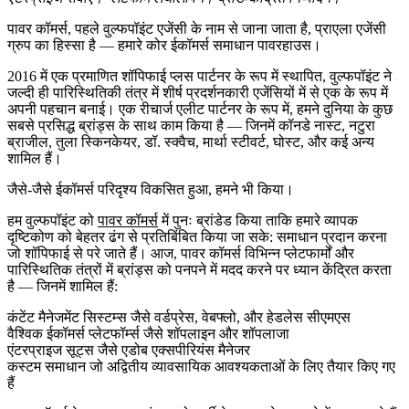
पावर कॉमर्स, पहले
वुल्फपॉइंट एजेंसी
के नाम से जाना जाता है,
प्राएला एजेंसी
ग्रुप
का हिस्सा है — हमारे कोर ईकॉमर्स समाधान पावरहाउस।
2016 में एक प्रमाणित
शॉपिफाई प्लस पार्टनर
के रूप में स्थापित, वुल्फपॉइंट ने
जल्दी ही पारिस्थितिकी तंत्र में शीर्ष प्रदर्शनकारी एजेंसियों में से एक के रूप में
अपनी पहचान बनाई। एक
रीचार्ज एलीट पार्टनर
के रूप में, हमने दुनिया के कुछ
सबसे प्रसिद्ध ब्रांड्स के साथ काम किया है — जिनमें
कॉनडे नास्ट
,
नटुरा
ब्राजील
,
तुला स्किनकेयर
,
डॉ. स्क्वैच
,
मार्था स्टीवर्ट
,
घोस्ट
, और कई अन्य
शामिल हैं।
जैसे-जैसे ईकॉमर्स परिदृश्य विकसित हुआ, हमने भी किया।
हम वुल्फपॉइंट को
पावर कॉमर्स
में पुनः ब्रांडेड किया ताकि हमारे व्यापक
दृष्टिकोण को बेहतर ढंग से प्रतिबिंबित किया जा सके: समाधान प्रदान करना
जो शॉपिफाई से परे जाते हैं। आज, पावर कॉमर्स विभिन्न प्लेटफार्मों और
पारिस्थितिक तंत्रों में ब्रांड्स को पनपने में मदद करने पर ध्यान केंद्रित करता
है — जिनमें शामिल हैं:
कंटेंट मैनेजमेंट सिस्टम्स
जैसे वर्डप्रेस, वेबफ्लो, और हेडलेस सीएमएस
वैश्विक ईकॉमर्स प्लेटफॉर्म्स
जैसे शॉपलाइन और शॉपलाजा
एंटरप्राइज सूट्स
जैसे एडोब एक्सपीरियंस मैनेजर
कस्टम समाधान
जो अद्वितीय व्यावसायिक आवश्यकताओं के लिए तैयार किए गए
हैं