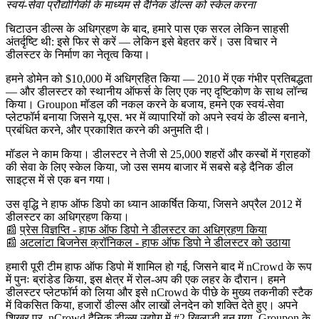
स्वयं-सेवा प्रौद्योगिकी के माध्यम से दैनिक डील्स को स्केल करना
चिटाउन डील्स के अधिग्रहण के बाद, हमारे पास एक सरल लेकिन साहसी
अंतर्दृष्टि थी: इसे फिर से करें — लेकिन इसे बेहतर करें। उस विचार ने
डीलस्टर
के निर्माण का नेतृत्व किया।
हमने डोमेन को $10,000 में अधिग्रहित किया — 2010 में एक गंभीर प्रतिबद्धता
— और डीलस्टर को स्थानीय ऑफर्स के लिए एक नए दृष्टिकोण के साथ लॉन्च
किया। Groupon मॉडल की नकल करने के बजाय, हमने एक
स्वयं-सेवा
प्लेटफॉर्म
बनाया जिसने यू.एस. भर में व्यापारियों को अपने स्वयं के डील्स बनाने,
प्रबंधित करने, और प्रकाशित करने की अनुमति दी।
मॉडल ने काम किया।
डीलस्टर ने तेजी से 25,000 शहरों और कस्बों में ग्राहकों
की सेवा के लिए स्केल किया
, जो उस समय बाजार में सबसे बड़े दैनिक डील
साइट्स में से एक बन गया।
उस वृद्धि ने
हाफ ऑफ डिपो
का ध्यान आकर्षित किया, जिसने
अप्रैल 2012
में
डीलस्टर का अधिग्रहण किया।
📰
प्रेस विज्ञप्ति - हाफ ऑफ डिपो ने डीलस्टर का अधिग्रहण किया
📰
अटलांटा बिजनेस क्रॉनिकल - हाफ ऑफ डिपो ने डीलस्टर को उठाया
हमारी पूरी टीम हाफ ऑफ डिपो में शामिल हो गई, जिसने बाद में nCrowd के रूप
में पुनः ब्रांडेड किया, इस क्षेत्र में रोल-अप की एक लहर के दौरान। हमने
डीलस्टर प्लेटफॉर्म को लिया और इसे
nCrowd के पीछे के मुख्य तकनीकी स्टैक
में विकसित किया, हजारों डील्स और लाखों लेनदेन को शक्ति देते हुए। अपने
शिखर पर,
nCrowd दैनिक डील्स उद्योग में #2 खिलाड़ी बन गया
, Groupon के