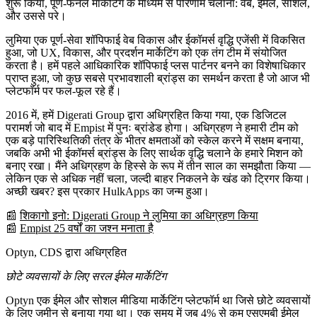
शुरू किया, पूर्ण-फनल मार्केटिंग के माध्यम से परिणाम चलाना: वेब, ईमेल, सोशल,
और उससे परे।
लुमिया एक पूर्ण-सेवा
शॉपिफाई वेब विकास और ईकॉमर्स वृद्धि एजेंसी
में विकसित
हुआ, जो UX, विकास, और प्रदर्शन मार्केटिंग को एक तंग टीम में संयोजित
करता है। हमें
पहले आधिकारिक शॉपिफाई प्लस पार्टनर
बनने का विशेषाधिकार
प्राप्त हुआ, जो कुछ सबसे प्रभावशाली ब्रांड्स का समर्थन करता है जो आज भी
प्लेटफॉर्म पर फल-फूल रहे हैं।
2016
में, हमें
Digerati Group
द्वारा
अधिग्रहित किया गया
, एक डिजिटल
परामर्श जो बाद में
Empist
में पुनः ब्रांडेड होगा। अधिग्रहण ने हमारी टीम को
एक बड़े पारिस्थितिकी तंत्र के भीतर क्षमताओं को स्केल करने में सक्षम बनाया,
जबकि अभी भी ईकॉमर्स ब्रांड्स के लिए सार्थक वृद्धि चलाने के हमारे मिशन को
बनाए रखा। मैंने अधिग्रहण के हिस्से के रूप में तीन साल का समझौता किया —
लेकिन एक से अधिक नहीं चला, जल्दी बाहर निकलने के खंड को ट्रिगर किया।
अच्छी खबर? इस प्रकार
HulkApps
का जन्म हुआ।
📰
शिकागो इनो: Digerati Group ने लुमिया का अधिग्रहण किया
📰
Empist 25 वर्षों का जश्न मनाता है
Optyn, CDS द्वारा अधिग्रहित
छोटे व्यवसायों के लिए सरल ईमेल मार्केटिंग
Optyn एक ईमेल और सोशल मीडिया मार्केटिंग प्लेटफॉर्म था जिसे छोटे व्यवसायों
के लिए जमीन से बनाया गया था। एक समय में जब 4% से कम एसएमबी ईमेल