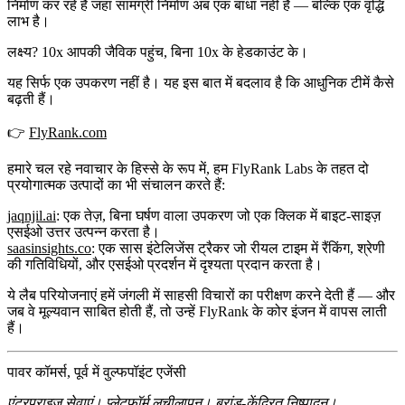
निर्माण कर रहे हैं जहां सामग्री निर्माण अब एक बाधा नहीं है — बल्कि एक वृद्धि
लाभ है।
लक्ष्य?
10x आपकी जैविक पहुंच, बिना 10x के हेडकाउंट के।
यह सिर्फ एक उपकरण नहीं है। यह इस बात में बदलाव है कि आधुनिक टीमें कैसे
बढ़ती हैं।
👉
FlyRank.com
हमारे चल रहे नवाचार के हिस्से के रूप में, हम
FlyRank Labs
के तहत दो
प्रयोगात्मक उत्पादों का भी संचालन करते हैं:
jaqnjil.ai
: एक तेज़, बिना घर्षण वाला उपकरण जो एक क्लिक में बाइट-साइज़
एसईओ उत्तर उत्पन्न करता है।
saasinsights.co
: एक सास इंटेलिजेंस ट्रैकर जो रीयल टाइम में रैंकिंग, श्रेणी
की गतिविधियों, और एसईओ प्रदर्शन में दृश्यता प्रदान करता है।
ये लैब परियोजनाएं हमें जंगली में साहसी विचारों का परीक्षण करने देती हैं — और
जब वे मूल्यवान साबित होती हैं, तो उन्हें FlyRank के कोर इंजन में वापस लाती
हैं।
पावर कॉमर्स, पूर्व में वुल्फपॉइंट एजेंसी
एंटरप्राइज सेवाएं। प्लेटफॉर्म लचीलापन। ब्रांड-केंद्रित निष्पादन।