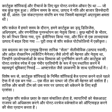
कार्टहूक शॉपिफाई और रीचार्ज के लिए मूल पोस्ट-परचेज ऑफर ऐप था — जो
सब कुछ शुरू हुआ। लेकिन समय के साथ, उत्पाद ने गति और बाजार हिस्सेदारी
खो दी, अंततः एक संकटग्रस्त संपत्ति बन गया जिसमें महत्वपूर्ण अप्रयुक्त क्षमता
थी।
शॉप सर्कल में हमारे समय के दौरान, हमने कार्टहूक का
ड्यू डिलिजेंस
,
अधिग्रहण
, और
रणनीतिक पुनर्स्थापन
का नेतृत्व किया। कुछ महीनों के भीतर,
ऐप को स्थिर किया गया, पुनः इंजीनियर किया गया, और फिर से एक लाभदायक
उत्पाद में बदल दिया गया — पूरी तरह से शॉप सर्कल पोर्टफोलियो में एकीकृत।
उस बदलाव का एक प्रमुख हिस्सा
तारिक "सेला" सेलीमोविक
(उत्पाद स्वामी)
और
अदेल रोव्कानिन
(मार्केटिंग मैनेजर) जैसे लोगों की मेहनत और नेतृत्व था,
जिन्होंने उपयोगकर्ताओं के साथ विश्वास को पुनर्निर्माण करने और कार्टहूक को
पोस्ट-परचेज स्पेस में एक गंभीर प्रतियोगी के रूप में पुनःस्थापित करने में
महत्वपूर्ण भूमिकाएं निभाईं — आफ्टरसेल जैसे उपकरणों के साथ प्रतिस्पर्धा में।
विशेष रूप से, कार्टहूक
शॉपिफाई के निर्मित शॉपिफाई बैज प्राप्त करने वाले पहले
ऐप्स में से एक बन गया
— एक मील का पत्थर जो टीम की मेहनत को दर्शाता है।
तारिक और बाकी टीम को
उस स्तर पर उत्पाद को धकेलने के लिए बड़ी
प्रशंसा।
कार्टहूक शॉप सर्कल छत्र के तहत संचालित होता है, व्यापारियों को चेकआउट
राजस्व को अधिकतम करने और पोस्ट-परचेज वर्कफ्लोज को ऑप्टिमाइज़ करने
की सेवा प्रदान करता है।