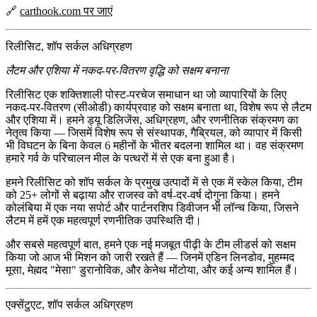
🔗
carthook.com पर जाएं
रिलीसिट, शॉप सर्कल अधिग्रहण
लैटम और एशिया में नकद-पर-वितरण वृद्धि को सक्षम बनाना
रिलीसिट एक शक्तिशाली पोस्ट-परचेज समाधान था जो व्यापारियों के लिए
नकद-पर-वितरण (सीओडी)
कार्यप्रवाह को सक्षम बनाता था, विशेष रूप से लैटम
और एशिया में। हमने
ड्यू डिलिजेंस
,
अधिग्रहण
, और
रणनीतिक संक्रमण
का
नेतृत्व किया — जिसमें विशेष रूप से संस्थापक,
गैब्रियल
, को व्यापार में किसी
भी विघटन के बिना केवल 6 महीनों के भीतर बदलना शामिल था। वह संक्रमण
हमारे गर्व के परिचालन मील के पत्थरों में से एक बना हुआ है।
हमने रिलीसिट को
शॉप सर्कल के प्रमुख उत्पादों
में से एक में स्केल किया, टीम
को 25+ लोगों से बढ़ाया और राजस्व को
वर्ष-दर-वर्ष
दोगुना किया। हमने
कोलंबिया में एक नया
सपोर्ट और पार्टनरशिप डिवीजन
भी लॉन्च किया, जिसने
लैटम में हमें एक महत्वपूर्ण रणनीतिक उपस्थिति दी।
और सबसे महत्वपूर्ण बात, हमने एक नई मजबूत पीढ़ी के टीम लीडर्स को सक्षम
किया जो आज भी मिशन को जारी रखते हैं — जिनमें
एडिन लिनडोव
,
मुहम्मद
मूसा
,
मेह्मद "मेसा" डुरानोविक
, और
केनेथ मोंटोया
, और कई अन्य शामिल हैं।
एक्सेंटुएट, शॉप सर्कल अधिग्रहण