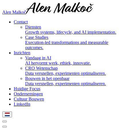
Alen Malkoč
Contact
Diensten
Growth systems, lifecycle, and AI implementation.
Case Studies
Execution-led transformations and measurable
outcomes.
Inzichten
Vandaag in AI
AI hervormt werk, ethiek, innovatie.
CRO Wetenschap
Data versnellen, experimenten optimaliseren.
Bouwen in het openbaar
Data versnellen, experimenten optimaliseren.
Huidige Focus
Ondernemingen
Cultuur Bouwen
LinkedIn