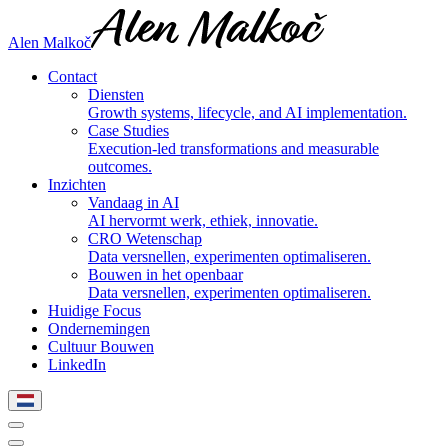
Alen Malkoč
Contact
Diensten
Growth systems, lifecycle, and AI implementation.
Case Studies
Execution-led transformations and measurable
outcomes.
Inzichten
Vandaag in AI
AI hervormt werk, ethiek, innovatie.
CRO Wetenschap
Data versnellen, experimenten optimaliseren.
Bouwen in het openbaar
Data versnellen, experimenten optimaliseren.
Huidige Focus
Ondernemingen
Cultuur Bouwen
LinkedIn