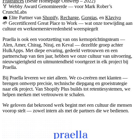
Fragrances
(Beste Homepage Ontwerp – 2022)
🏅
Webby Award Genomineerde
— voor
Mark Rober’s
CrunchLabs
💼
Elite Partner
van
Shopify
,
Recharge
,
Gorgias
, en
Klaviyo
🌱
Gecertificeerd Great Place to Work
— wat onze toewijding aan
cultuur en werknemerstevredenheid weerspiegelt
Praella is ook een voortzetting van ons kernoprichtingsteam —
Alen, Amer, Chirag, Niraj, en Keval
— dezelfde groep achter
HulkApps. Met diepe ervaring, gedeeld vertrouwen en een
partnerschap van tien jaar, hebben we onze cultuur van uitvoering,
nieuwsgierigheid en uitmuntendheid voortgezet in elk project bij
Praella.
Bij Praella leveren we niet alleen. We co-creëren met klanten —
brengen ontwerp precisie, technische diepgang en groeistrategie
naar elk project. Van Shopify Plus builds tot retentiesystemen, we
helpen merken met vertrouwen te schalen.
We geloven dat bekroond werk begint met een cultuur die mensen
voorop stelt — zowel intern als met de partners die we bedienen.