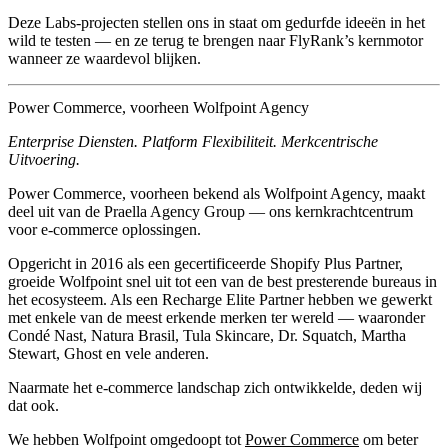
Deze Labs-projecten stellen ons in staat om gedurfde ideeën in het
wild te testen — en ze terug te brengen naar FlyRank’s kernmotor
wanneer ze waardevol blijken.
Power Commerce, voorheen Wolfpoint Agency
Enterprise Diensten. Platform Flexibiliteit. Merkcentrische
Uitvoering.
Power Commerce, voorheen bekend als
Wolfpoint Agency
, maakt
deel uit van de
Praella Agency Group
— ons kernkrachtcentrum
voor e-commerce oplossingen.
Opgericht in 2016 als een gecertificeerde
Shopify Plus Partner
,
groeide Wolfpoint snel uit tot een van de best presterende bureaus in
het ecosysteem. Als een
Recharge Elite Partner
hebben we gewerkt
met enkele van de meest erkende merken ter wereld — waaronder
Condé Nast
,
Natura Brasil
,
Tula Skincare
,
Dr. Squatch
,
Martha
Stewart
,
Ghost
en vele anderen.
Naarmate het e-commerce landschap zich ontwikkelde, deden wij
dat ook.
We hebben Wolfpoint omgedoopt tot
Power Commerce
om beter