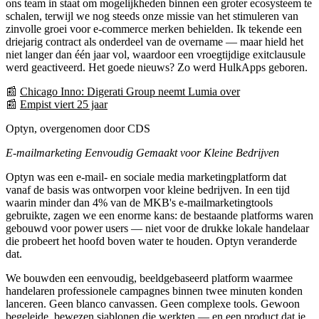
ons team in staat om mogelijkheden binnen een groter ecosysteem te
schalen, terwijl we nog steeds onze missie van het stimuleren van
zinvolle groei voor e-commerce merken behielden. Ik tekende een
driejarig contract als onderdeel van de overname — maar hield het
niet langer dan één jaar vol, waardoor een vroegtijdige exitclausule
werd geactiveerd. Het goede nieuws? Zo werd
HulkApps
geboren.
📰
Chicago Inno: Digerati Group neemt Lumia over
📰
Empist viert 25 jaar
Optyn, overgenomen door CDS
E-mailmarketing Eenvoudig Gemaakt voor Kleine Bedrijven
Optyn was een e-mail- en sociale media marketingplatform dat
vanaf de basis was ontworpen voor kleine bedrijven. In een tijd
waarin minder dan 4% van de MKB's e-mailmarketingtools
gebruikte, zagen we een enorme kans: de bestaande platforms waren
gebouwd voor power users — niet voor de drukke lokale handelaar
die probeert het hoofd boven water te houden. Optyn veranderde
dat.
We bouwden een eenvoudig, beeldgebaseerd platform waarmee
handelaren professionele campagnes binnen twee minuten konden
lanceren. Geen blanco canvassen. Geen complexe tools. Gewoon
begeleide, bewezen sjablonen die werkten — en een product dat je