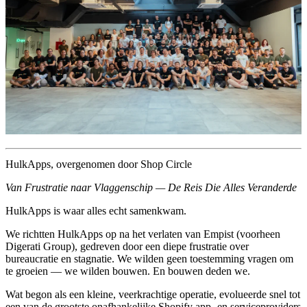
HulkApps, overgenomen door Shop Circle
Van Frustratie naar Vlaggenschip — De Reis Die Alles Veranderde
HulkApps is waar alles echt samenkwam.
We richtten HulkApps op na het verlaten van Empist (voorheen
Digerati Group), gedreven door een diepe frustratie over
bureaucratie en stagnatie. We wilden geen toestemming vragen om
te groeien — we wilden bouwen. En bouwen deden we.
Wat begon als een kleine, veerkrachtige operatie, evolueerde snel tot
een van de grootste onafhankelijke Shopify app- en serviceproviders