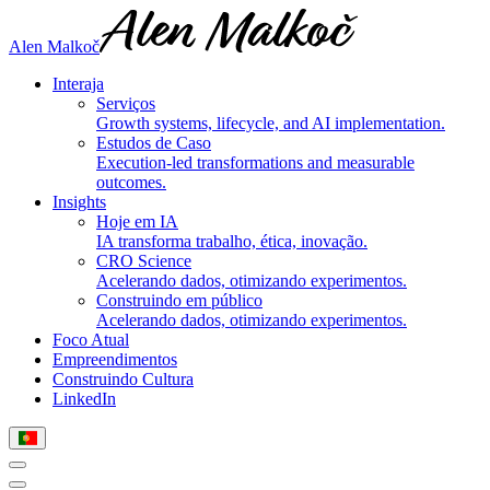
Alen Malkoč
Interaja
Serviços
Growth systems, lifecycle, and AI implementation.
Estudos de Caso
Execution-led transformations and measurable
outcomes.
Insights
Hoje em IA
IA transforma trabalho, ética, inovação.
CRO Science
Acelerando dados, otimizando experimentos.
Construindo em público
Acelerando dados, otimizando experimentos.
Foco Atual
Empreendimentos
Construindo Cultura
LinkedIn