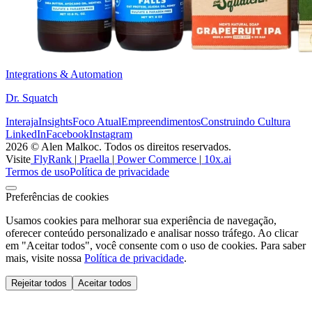
Integrations & Automation
Dr. Squatch
Interaja
Insights
Foco Atual
Empreendimentos
Construindo Cultura
LinkedIn
Facebook
Instagram
2026 © Alen Malkoc. Todos os direitos reservados.
Visite
FlyRank
|
Praella
|
Power Commerce
|
10x.ai
Termos de uso
Política de privacidade
Preferências de cookies
Usamos cookies para melhorar sua experiência de navegação,
oferecer conteúdo personalizado e analisar nosso tráfego. Ao clicar
em "Aceitar todos", você consente com o uso de cookies. Para saber
mais, visite nossa
Política de privacidade
.
Rejeitar todos
Aceitar todos