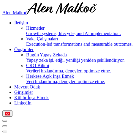
Alen Malkoč
İletişim
Hizmetler
Growth systems, lifecycle, and AI implementation.
Vaka Çalışmaları
Execution-led transformations and measurable outcomes.
Öngörüler
Bugün Yapay Zekada
Yapay zeka işi, etiği, yeniliği yeniden şekillendiriyor.
CRO Bilimi
Verileri hızlandırma, deneyleri optimize etme.
Herkese Açık İnşa Etmek
Veri hızlandırma, deneyleri optimize etme.
Mevcut Odak
Girişimler
Kültür İnşa Etmek
LinkedIn