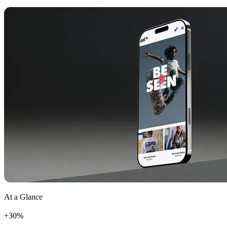
At a Glance
+
%