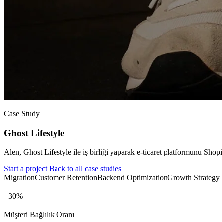
Case Study
Ghost Lifestyle
Alen, Ghost Lifestyle ile iş birliği yaparak e-ticaret platformunu Shopif
Start a project
Back to all case studies
Migration
Customer Retention
Backend Optimization
Growth Strategy
+
%
Müşteri Bağlılık Oranı