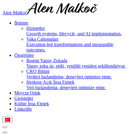
Alen Malkoč
İletişim
Hizmetler
Growth systems, lifecycle, and AI implementation.
Vaka Çalışmaları
Execution-led transformations and measurable
outcomes.
Öngörüler
Bugün Yapay Zekada
Yapay zeka işi, etiği, yeniliği yeniden şekillendiriyor.
CRO Bilimi
Verileri hızlandırma, deneyleri optimize etme.
Herkese Açık İnşa Etmek
Veri hızlandırma, deneyleri optimize etme.
Mevcut Odak
Girişimler
Kültür İnşa Etmek
LinkedIn