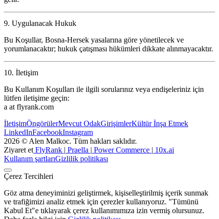
9. Uygulanacak Hukuk
Bu Koşullar, Bosna-Hersek yasalarına göre yönetilecek ve
yorumlanacaktır; hukuk çatışması hükümleri dikkate alınmayacaktır.
10. İletişim
Bu Kullanım Koşulları ile ilgili sorularınız veya endişeleriniz için
lütfen iletişime geçin:
a
at
flyrank.com
İletişim
Öngörüler
Mevcut Odak
Girişimler
Kültür İnşa Etmek
LinkedIn
Facebook
Instagram
2026 © Alen Malkoc. Tüm hakları saklıdır.
Ziyaret et
FlyRank
|
Praella
|
Power Commerce
|
10x.ai
Kullanım şartları
Gizlilik politikası
Çerez Tercihleri
Göz atma deneyiminizi geliştirmek, kişiselleştirilmiş içerik sunmak
ve trafiğimizi analiz etmek için çerezler kullanıyoruz. "Tümünü
Kabul Et"e tıklayarak çerez kullanımımıza izin vermiş olursunuz.