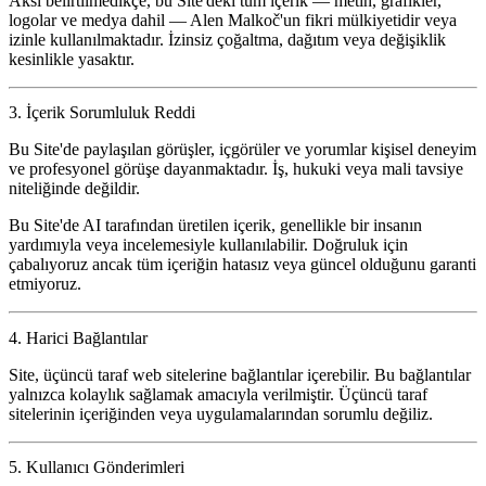
Aksi belirtilmedikçe, bu Site'deki tüm içerik — metin, grafikler,
logolar ve medya dahil — Alen Malkoč'un fikri mülkiyetidir veya
izinle kullanılmaktadır. İzinsiz çoğaltma, dağıtım veya değişiklik
kesinlikle yasaktır.
3. İçerik Sorumluluk Reddi
Bu Site'de paylaşılan görüşler, içgörüler ve yorumlar kişisel deneyim
ve profesyonel görüşe dayanmaktadır. İş, hukuki veya mali tavsiye
niteliğinde değildir.
Bu Site'de AI tarafından üretilen içerik, genellikle bir insanın
yardımıyla veya incelemesiyle kullanılabilir. Doğruluk için
çabalıyoruz ancak tüm içeriğin hatasız veya güncel olduğunu garanti
etmiyoruz.
4. Harici Bağlantılar
Site, üçüncü taraf web sitelerine bağlantılar içerebilir. Bu bağlantılar
yalnızca kolaylık sağlamak amacıyla verilmiştir. Üçüncü taraf
sitelerinin içeriğinden veya uygulamalarından sorumlu değiliz.
5. Kullanıcı Gönderimleri