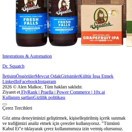
Integrations & Automation
Dr. Squatch
İletişim
Öngörüler
Mevcut Odak
Girişimler
Kültür İnşa Etmek
LinkedIn
Facebook
Instagram
2026 © Alen Malkoc. Tüm hakları saklıdır.
Ziyaret et
FlyRank
|
Praella
|
Power Commerce
|
10x.ai
Kullanım şartları
Gizlilik politikası
Çerez Tercihleri
Göz atma deneyiminizi geliştirmek, kişiselleştirilmiş içerik sunmak
ve trafiğimizi analiz etmek için çerezler kullanıyoruz. "Tümünü
Kabul Et"e tıklayarak çerez kullanımımıza izin vermiş olursunuz.