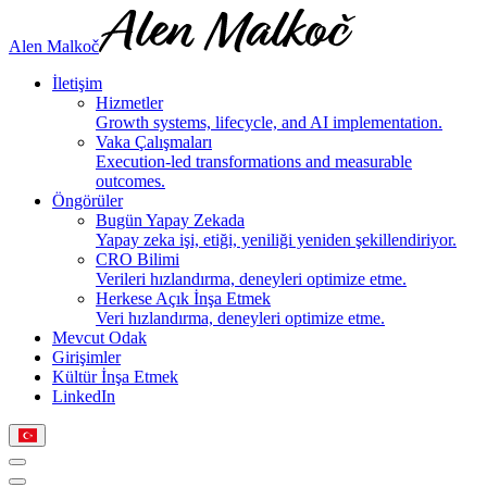
Alen Malkoč
İletişim
Hizmetler
Growth systems, lifecycle, and AI implementation.
Vaka Çalışmaları
Execution-led transformations and measurable
outcomes.
Öngörüler
Bugün Yapay Zekada
Yapay zeka işi, etiği, yeniliği yeniden şekillendiriyor.
CRO Bilimi
Verileri hızlandırma, deneyleri optimize etme.
Herkese Açık İnşa Etmek
Veri hızlandırma, deneyleri optimize etme.
Mevcut Odak
Girişimler
Kültür İnşa Etmek
LinkedIn