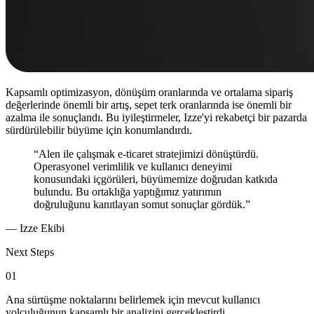
Kapsamlı optimizasyon, dönüşüm oranlarında ve ortalama sipariş
değerlerinde önemli bir artış, sepet terk oranlarında ise önemli bir
azalma ile sonuçlandı. Bu iyileştirmeler, Izze'yi rekabetçi bir pazarda
sürdürülebilir büyüme için konumlandırdı.
“Alen ile çalışmak e-ticaret stratejimizi dönüştürdü.
Operasyonel verimlilik ve kullanıcı deneyimi
konusundaki içgörüleri, büyümemize doğrudan katkıda
bulundu. Bu ortaklığa yaptığımız yatırımın
doğruluğunu kanıtlayan somut sonuçlar gördük.”
— Izze Ekibi
Next Steps
01
Ana sürtüşme noktalarını belirlemek için mevcut kullanıcı
yolculuğunun kapsamlı bir analizini gerçekleştirdi.