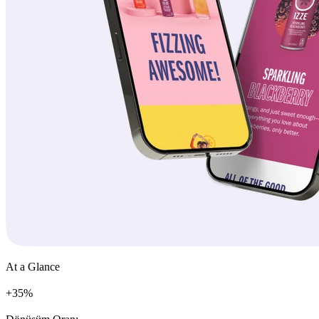
At a Glance
+
%