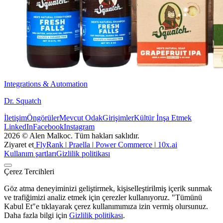
Integrations & Automation
Dr. Squatch
İletişim
Öngörüler
Mevcut Odak
Girişimler
Kültür İnşa Etmek
LinkedIn
Facebook
Instagram
2026 © Alen Malkoc. Tüm hakları saklıdır.
Ziyaret et
FlyRank
|
Praella
|
Power Commerce
|
10x.ai
Kullanım şartları
Gizlilik politikası
Çerez Tercihleri
Göz atma deneyiminizi geliştirmek, kişiselleştirilmiş içerik sunmak
ve trafiğimizi analiz etmek için çerezler kullanıyoruz. "Tümünü
Kabul Et"e tıklayarak çerez kullanımımıza izin vermiş olursunuz.
Daha fazla bilgi için
Gizlilik politikası
.