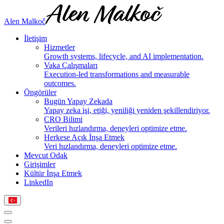
Alen Malkoč
İletişim
Hizmetler
Growth systems, lifecycle, and AI implementation.
Vaka Çalışmaları
Execution-led transformations and measurable
outcomes.
Öngörüler
Bugün Yapay Zekada
Yapay zeka işi, etiği, yeniliği yeniden şekillendiriyor.
CRO Bilimi
Verileri hızlandırma, deneyleri optimize etme.
Herkese Açık İnşa Etmek
Veri hızlandırma, deneyleri optimize etme.
Mevcut Odak
Girişimler
Kültür İnşa Etmek
LinkedIn