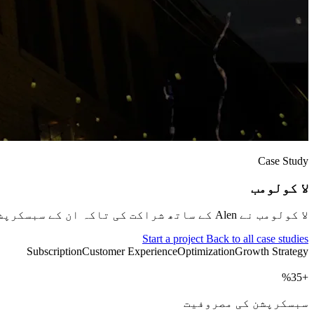
Case Study
لا کولومب
لا کولومب نے Alen کے ساتھ شراکت کی تاکہ ان کے سبسکرپشن پلیٹ فارم کو بہتر بنایا جائے، جو صارف کے تجربے اور عمل کی کارکردگی پر مرکوز ہے۔
Start a project
Back to all case studies
Subscription
Customer Experience
Optimization
Growth Strategy
%
+
سبسکرپشن کی مصروفیت