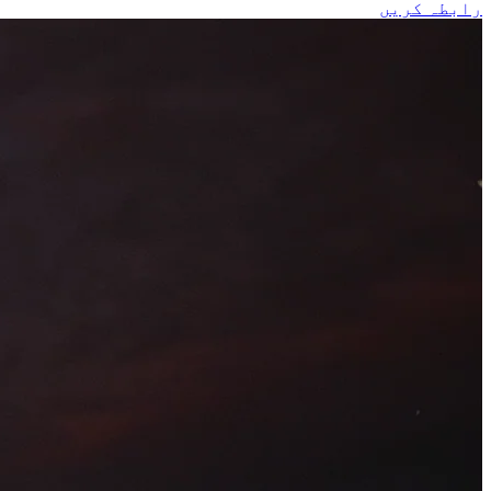
رابطہ کریں