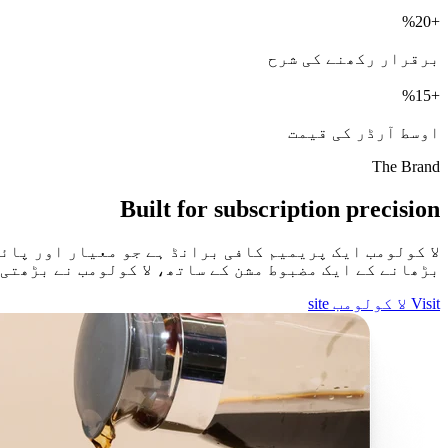
%
+
برقرار رکھنے کی شرح
%
+
اوسط آرڈر کی قیمت
The Brand
Built for subscription precision
لا کولومب ایک پریمیم کافی برانڈ ہے جو معیار اور پائ
بڑھانے کے ایک مضبوط مشن کے ساتھ، لا کولومب نے بڑھتی
Visit لا کولومب site