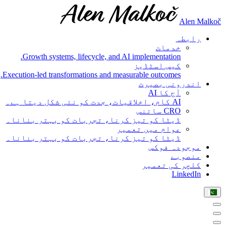
Alen Malkoč
رابطہ
خدمات
Growth systems, lifecycle, and AI implementation.
کیس اسٹڈیز
Execution-led transformations and measurable outcomes.
اندرونی بصیرت
آج کا AI
AI کام، اخلاقیات، جدت کو نئی شکل دیتا ہے۔
CRO سائنس
ڈیٹا کو تیز کرنا، تجربات کو بہتر بنانا۔
عوام میں تعمیر
ڈیٹا کو تیز کرنا، تجربات کو بہتر بنانا۔
موجودہ فوکس
منصوبے
کلچر کی تعمیر
LinkedIn