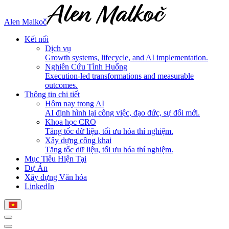
Alen Malkoč
Kết nối
Dịch vụ
Growth systems, lifecycle, and AI implementation.
Nghiên Cứu Tình Huống
Execution-led transformations and measurable
outcomes.
Thông tin chi tiết
Hôm nay trong AI
AI định hình lại công việc, đạo đức, sự đổi mới.
Khoa học CRO
Tăng tốc dữ liệu, tối ưu hóa thí nghiệm.
Xây dựng công khai
Tăng tốc dữ liệu, tối ưu hóa thí nghiệm.
Mục Tiêu Hiện Tại
Dự Án
Xây dựng Văn hóa
LinkedIn