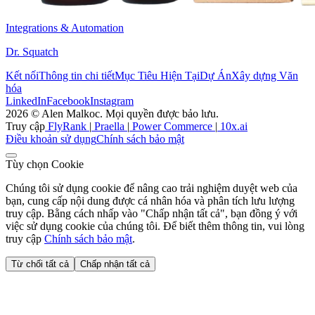
Integrations & Automation
Dr. Squatch
Kết nối
Thông tin chi tiết
Mục Tiêu Hiện Tại
Dự Án
Xây dựng Văn
hóa
LinkedIn
Facebook
Instagram
2026 © Alen Malkoc. Mọi quyền được bảo lưu.
Truy cập
FlyRank
|
Praella
|
Power Commerce
|
10x.ai
Điều khoản sử dụng
Chính sách bảo mật
Tùy chọn Cookie
Chúng tôi sử dụng cookie để nâng cao trải nghiệm duyệt web của
bạn, cung cấp nội dung được cá nhân hóa và phân tích lưu lượng
truy cập. Bằng cách nhấp vào "Chấp nhận tất cả", bạn đồng ý với
việc sử dụng cookie của chúng tôi. Để biết thêm thông tin, vui lòng
truy cập
Chính sách bảo mật
.
Từ chối tất cả
Chấp nhận tất cả