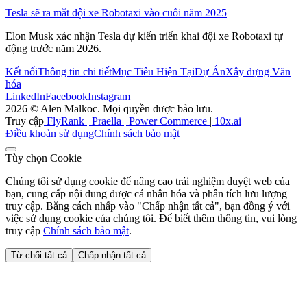
Tesla sẽ ra mắt đội xe Robotaxi vào cuối năm 2025
Elon Musk xác nhận Tesla dự kiến triển khai đội xe Robotaxi tự
động trước năm 2026.
Kết nối
Thông tin chi tiết
Mục Tiêu Hiện Tại
Dự Án
Xây dựng Văn
hóa
LinkedIn
Facebook
Instagram
2026 © Alen Malkoc. Mọi quyền được bảo lưu.
Truy cập
FlyRank
|
Praella
|
Power Commerce
|
10x.ai
Điều khoản sử dụng
Chính sách bảo mật
Tùy chọn Cookie
Chúng tôi sử dụng cookie để nâng cao trải nghiệm duyệt web của
bạn, cung cấp nội dung được cá nhân hóa và phân tích lưu lượng
truy cập. Bằng cách nhấp vào "Chấp nhận tất cả", bạn đồng ý với
việc sử dụng cookie của chúng tôi. Để biết thêm thông tin, vui lòng
truy cập
Chính sách bảo mật
.
Từ chối tất cả
Chấp nhận tất cả