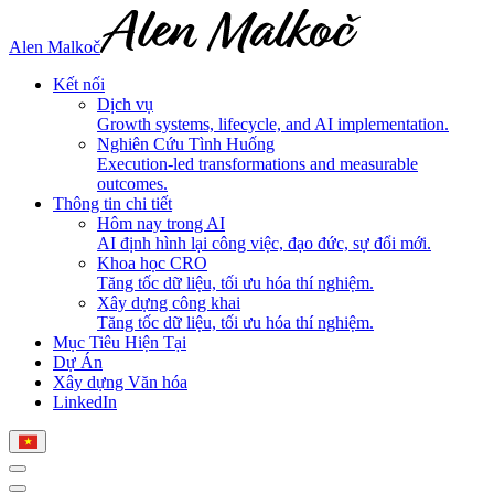
Alen Malkoč
Kết nối
Dịch vụ
Growth systems, lifecycle, and AI implementation.
Nghiên Cứu Tình Huống
Execution-led transformations and measurable
outcomes.
Thông tin chi tiết
Hôm nay trong AI
AI định hình lại công việc, đạo đức, sự đổi mới.
Khoa học CRO
Tăng tốc dữ liệu, tối ưu hóa thí nghiệm.
Xây dựng công khai
Tăng tốc dữ liệu, tối ưu hóa thí nghiệm.
Mục Tiêu Hiện Tại
Dự Án
Xây dựng Văn hóa
LinkedIn