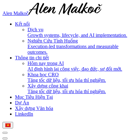
Alen Malkoč
Kết nối
Dịch vụ
Growth systems, lifecycle, and AI implementation.
Nghiên Cứu Tình Huống
Execution-led transformations and measurable
outcomes.
Thông tin chi tiết
Hôm nay trong AI
AI định hình lại công việc, đạo đức, sự đổi mới.
Khoa học CRO
Tăng tốc dữ liệu, tối ưu hóa thí nghiệm.
Xây dựng công khai
Tăng tốc dữ liệu, tối ưu hóa thí nghiệm.
Mục Tiêu Hiện Tại
Dự Án
Xây dựng Văn hóa
LinkedIn