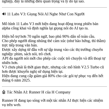
nghiệp, đây là những điều quan trọng và lý do tại sao.
🔊 11 Labs V3: Giọng Nói AI Nghe Như Con Người
Mô hình
11 Labs V3
mới hiện đang hoạt động trong phiên bản
alpha công khai và định nghĩa lại giọng nói do AI tạo ra.
Hiện hỗ trợ
hơn 70 ngôn ngữ
, bao phủ 90% dân số toàn cầu.
Cho phép người dùng
nhúng thẻ cảm xúc
(như hào hứng, thì thầm)
trực tiếp trong văn bản.
Được xây dựng từ đầu
với sự tập trung vào các thị trường chuyên
nghiệp: phim, sách nói, trò chơi.
API
đa người nói
mới cho phép các cuộc trò chuyện và đối thoại tự
nhiên hơn.
V3 chưa phải là thời gian thực, nhưng các mô hình V2.5 Turbo cũ
hơn được khuyến nghị sử dụng hiện tại.
Hiện đang cung cấp
giảm giá 80% cho các gói tự phục vụ
đến hết
tháng 6 năm 2025.
🤖 Tác Nhân AI: Runner H của H Company
Runner H
đang tạo sóng với một tác nhân AI thực hiện các nhiệm
vụ trên web.