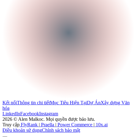
Kết nối
Thông tin chi tiết
Mục Tiêu Hiện Tại
Dự Án
Xây dựng Văn
hóa
LinkedIn
Facebook
Instagram
2026 © Alen Malkoc. Mọi quyền được bảo lưu.
Truy cập
FlyRank
|
Praella
|
Power Commerce
|
10x.ai
Điều khoản sử dụng
Chính sách bảo mật