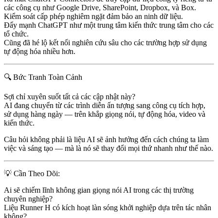
các công cụ như Google Drive, SharePoint, Dropbox, và Box.
Kiểm soát cấp phép nghiêm ngặt đảm bảo an ninh dữ liệu.
Đẩy mạnh ChatGPT như một
trung tâm kiến thức trung tâm
cho các
tổ chức.
Cũng đã hé lộ
kết nối nghiên cứu sâu
cho các trường hợp sử dụng
tự động hóa nhiều hơn.
🔍 Bức Tranh Toàn Cảnh
Sợi chỉ xuyên suốt tất cả các cập nhật này?
AI đang chuyển từ các trình diễn ấn tượng sang
công cụ tích hợp,
sử dụng hàng ngày
— trên khắp giọng nói, tự động hóa, video và
kiến thức.
Câu hỏi không phải là liệu AI sẽ ảnh hưởng đến cách chúng ta làm
việc và sáng tạo — mà là nó sẽ thay đổi mọi thứ nhanh như thế nào.
💡 Cần Theo Dõi:
Ai sẽ chiếm lĩnh không gian giọng nói AI trong các thị trường
chuyên nghiệp?
Liệu Runner H có kích hoạt làn sóng khởi nghiệp dựa trên tác nhân
không?