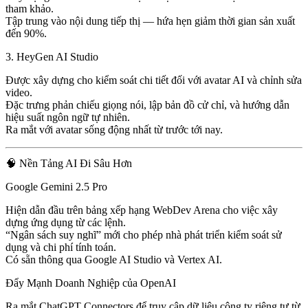
tham khảo.
Tập trung vào
nội dung tiếp thị
— hứa hẹn giảm thời gian sản xuất
đến 90%.
3.
HeyGen AI Studio
Được xây dựng cho
kiểm soát chi tiết
đối với avatar AI và chỉnh sửa
video.
Đặc trưng
phản chiếu giọng nói
,
lập bản đồ cử chỉ
, và
hướng dẫn
hiệu suất ngôn ngữ tự nhiên
.
Ra mắt với avatar sống động nhất từ trước tới nay.
🧠 Nền Tảng AI Đi Sâu Hơn
Google Gemini 2.5 Pro
Hiện dẫn đầu trên
bảng xếp hạng WebDev Arena
cho việc xây
dựng ứng dụng từ các lệnh.
“Ngân sách suy nghĩ”
mới cho phép nhà phát triển kiểm soát sử
dụng và chi phí tính toán.
Có sẵn thông qua
Google AI Studio
và
Vertex AI
.
Đẩy Mạnh Doanh Nghiệp của OpenAI
Ra mắt
ChatGPT Connectors
để truy cập
dữ liệu công ty riêng tư
từ