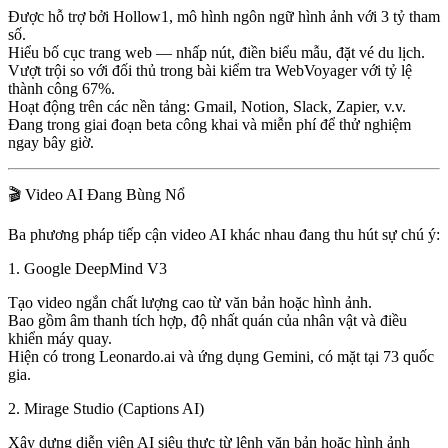
Được hỗ trợ bởi
Hollow1
, mô hình ngôn ngữ hình ảnh với 3 tỷ tham
số.
Hiểu bố cục trang web —
nhấp nút, điền biểu mẫu, đặt vé du lịch
.
Vượt trội so với đối thủ trong
bài kiểm tra WebVoyager
với tỷ lệ
thành công 67%.
Hoạt động trên các nền tảng: Gmail, Notion, Slack, Zapier, v.v.
Đang trong
giai đoạn beta công khai
và miễn phí để thử nghiệm
ngay bây giờ.
🎬 Video AI Đang Bùng Nổ
Ba phương pháp tiếp cận video AI khác nhau đang thu hút sự chú ý:
1.
Google DeepMind V3
Tạo video ngắn chất lượng cao từ văn bản hoặc hình ảnh.
Bao gồm
âm thanh tích hợp
, độ nhất quán của nhân vật và điều
khiển máy quay.
Hiện có trong
Leonardo.ai
và
ứng dụng Gemini
, có mặt tại
73 quốc
gia
.
2.
Mirage Studio (Captions AI)
Xây dựng
diễn viên AI siêu thực
từ lệnh văn bản hoặc hình ảnh