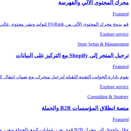
محرك المحتوى الآلي والفهرسة
Featured
قم بدمج محرك المحتوى الآلي من FlyRank لتوليد ونشر محتوى عالي الجودة ومحسّن لمحركات البحث ومصمم خصيصًا لصناعتك.
Explore service
Store Setup & Management
ترحيل المتجر إلى Shopify مع التركيز على البيانات
Featured
نقوم بإدارة الجوانب التقنية الثقيلة لترحيل متجرك، مع ضمان انتقال ك
Explore service
Consulting & Strategy
منصة انطلاق المؤسسات B2B والجملة
Featured
حوِّل واجهتك إلى محرك B2B قوي يعزز عمليات البيع بالجملة ويعزز ولاء العملاء.