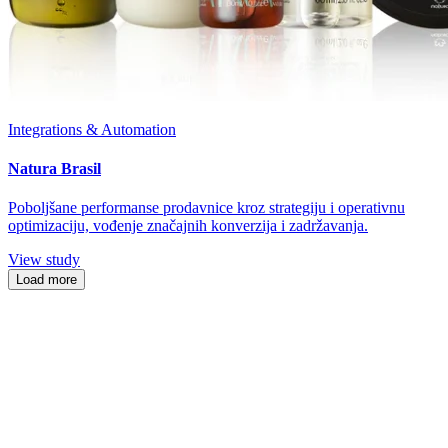
Integrations & Automation
Natura Brasil
Poboljšane performanse prodavnice kroz strategiju i operativnu
optimizaciju, vođenje značajnih konverzija i zadržavanja.
View study
Load more