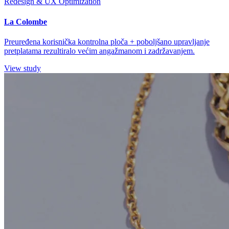
Redesign & UX Optimization
La Colombe
Preuređena korisnička kontrolna ploča + poboljšano upravljanje
pretplatama rezultiralo većim angažmanom i zadržavanjem.
View study