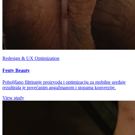
Redesign & UX Optimization
Fenty Beauty
Poboljšano filtriranje proizvoda i optimizacija za mobilne uređaje
rezultirala je povećanim angažmanom i stopama konverzije.
View study