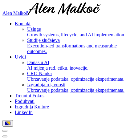
Alen Malkoč
Kontakt
Usluge
Growth systems, lifecycle, and AI implementation.
Studije slučajeva
Execution-led transformations and measurable
outcomes.
Uvidi
Danas u AI
AI mijenja rad, etiku, inovacije.
CRO Nauka
Ubrzavanje podataka, optimizacija eksperimenata.
Izgradnja u javnosti
Ubrzavanje podataka, optimizacija eksperimenata.
Trenutni Fokus
Poduhvati
Izgradnja Kulture
LinkedIn