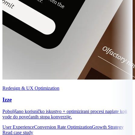
Redesign & UX Optimization
Izze
Poboljšano korisničko iskustvo + optimizirani procesi naplate koji
vode do povećanih stopa konverzije.
User Experience
Conversion Rate Optimization
Growth Strategy
Read case study