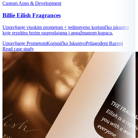
Custom Apps & Development
Billie Eilish Fragrances
Upravljanje visokim prometom + jedinstveno korisničko iskustvo
koje rezultira brzim rasprodajama i angažmanom kupaca.
Upravljanje Prometom
Korisničko Iskustvo
Prilagođeni Razvoj
Read case study