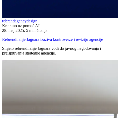
rebrand
agency
design
Kreirano uz pomoć AI
28. maj 2025.
5 min čitanja
Rebrendiranje Jaguara izaziva kontroverze i reviziju agencije
Smjelo rebrendiranje Jaguara vodi do javnog negodovanja i
preispitivanja strategije agencije.