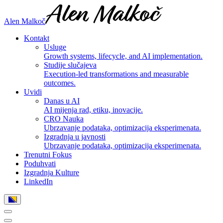
Alen Malkoč
Kontakt
Usluge
Growth systems, lifecycle, and AI implementation.
Studije slučajeva
Execution-led transformations and measurable
outcomes.
Uvidi
Danas u AI
AI mijenja rad, etiku, inovacije.
CRO Nauka
Ubrzavanje podataka, optimizacija eksperimenata.
Izgradnja u javnosti
Ubrzavanje podataka, optimizacija eksperimenata.
Trenutni Fokus
Poduhvati
Izgradnja Kulture
LinkedIn