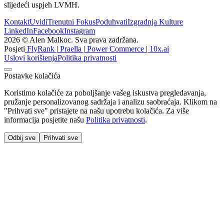
slijedeći uspjeh LVMH.
Kontakt
Uvidi
Trenutni Fokus
Poduhvati
Izgradnja Kulture
LinkedIn
Facebook
Instagram
2026 © Alen Malkoc. Sva prava zadržana.
Posjeti
FlyRank
|
Praella
|
Power Commerce
|
10x.ai
Uslovi korištenja
Politika privatnosti
Postavke kolačića
Koristimo kolačiće za poboljšanje vašeg iskustva pregledavanja,
pružanje personalizovanog sadržaja i analizu saobraćaja. Klikom na
"Prihvati sve" pristajete na našu upotrebu kolačića. Za više
informacija posjetite našu
Politika privatnosti
.
Odbij sve
Prihvati sve