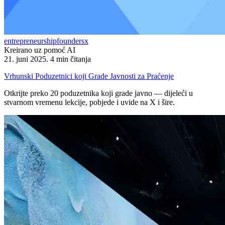
entrepreneurship
founders
x
Kreirano uz pomoć AI
21. juni 2025.
4 min čitanja
Vrhunski Poduzetnici koji Grade Javnosti za Praćenje
Otkrijte preko 20 poduzetnika koji grade javno — dijeleći u
stvarnom vremenu lekcije, pobjede i uvide na X i šire.