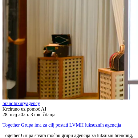
brand
luxury
agency
Kreirano uz pomoć AI
28. maj 2025.
3 min čitanja
Together Grupa ima za cilj postati LVMH luksuznih agencija
Together Grupa stvara moćnu grupu agencija za luksuzni brending,