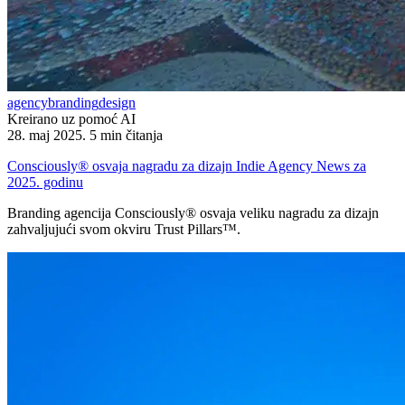
agency
branding
design
Kreirano uz pomoć AI
28. maj 2025.
5 min čitanja
Consciously® osvaja nagradu za dizajn Indie Agency News za
2025. godinu
Branding agencija Consciously® osvaja veliku nagradu za dizajn
zahvaljujući svom okviru Trust Pillars™.