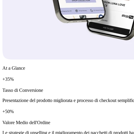
At a Glance
+
%
Tasso di Conversione
Presentazione del prodotto migliorata e processo di checkout semplific
+
%
Valore Medio dell'Ordine
Le strategie di upselling e il miglioramento dei pacchetti di prodotti