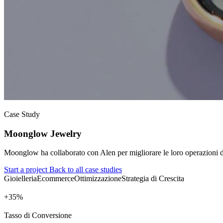
Case Study
Moonglow Jewelry
Moonglow ha collaborato con Alen per migliorare le loro operazioni di 
Start a project
Back to all case studies
Gioielleria
Ecommerce
Ottimizzazione
Strategia di Crescita
+
%
Tasso di Conversione