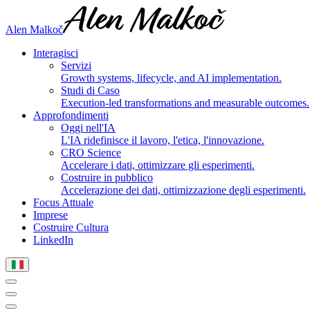
Alen Malkoč
Interagisci
Servizi
Growth systems, lifecycle, and AI implementation.
Studi di Caso
Execution-led transformations and measurable outcomes.
Approfondimenti
Oggi nell'IA
L'IA ridefinisce il lavoro, l'etica, l'innovazione.
CRO Science
Accelerare i dati, ottimizzare gli esperimenti.
Costruire in pubblico
Accelerazione dei dati, ottimizzazione degli esperimenti.
Focus Attuale
Imprese
Costruire Cultura
LinkedIn