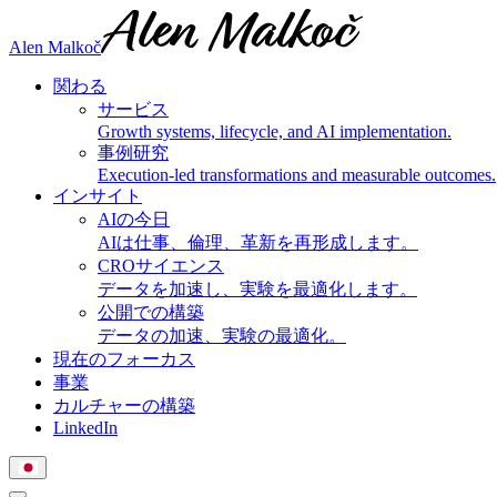
Alen Malkoč
関わる
サービス
Growth systems, lifecycle, and AI implementation.
事例研究
Execution-led transformations and measurable outcomes.
インサイト
AIの今日
AIは仕事、倫理、革新を再形成します。
CROサイエンス
データを加速し、実験を最適化します。
公開での構築
データの加速、実験の最適化。
現在のフォーカス
事業
カルチャーの構築
LinkedIn