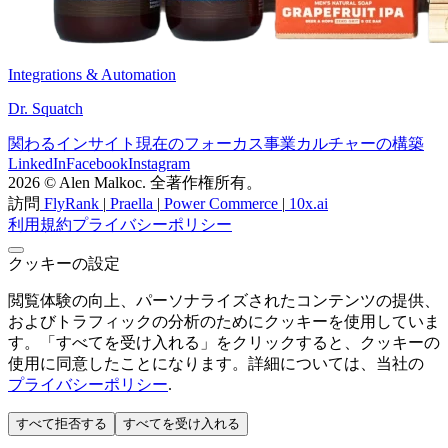
Integrations & Automation
Dr. Squatch
関わる
インサイト
現在のフォーカス
事業
カルチャーの構築
LinkedIn
Facebook
Instagram
2026 © Alen Malkoc. 全著作権所有。
訪問
FlyRank
|
Praella
|
Power Commerce
|
10x.ai
利用規約
プライバシーポリシー
クッキーの設定
閲覧体験の向上、パーソナライズされたコンテンツの提供、
およびトラフィックの分析のためにクッキーを使用していま
す。「すべてを受け入れる」をクリックすると、クッキーの
使用に同意したことになります。詳細については、当社の
プライバシーポリシー
.
すべて拒否する
すべてを受け入れる