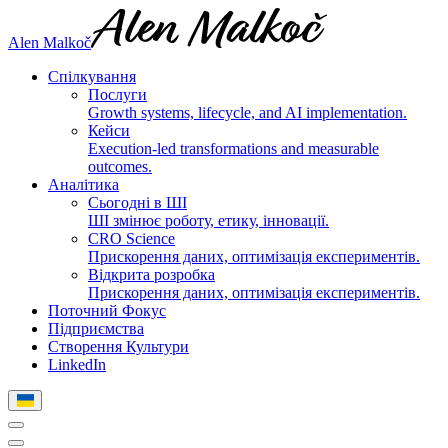
Alen Malkoč
Спілкування
Послуги
Growth systems, lifecycle, and AI implementation.
Кейси
Execution-led transformations and measurable
outcomes.
Аналітика
Сьогодні в ШІ
ШІ змінює роботу, етику, інновації.
CRO Science
Прискорення даних, оптимізація експериментів.
Відкрита розробка
Прискорення даних, оптимізація експериментів.
Поточний Фокус
Підприємства
Створення Культури
LinkedIn