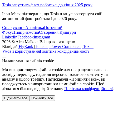
Tesla запустить флот роботаксі до кінця 2025 року
Ілон Маск підтвердив, що Tesla планує розгорнути свій
автономний флот роботаксі до 2026 року.
Спілкування
Аналітика
Поточний
Фокус
Підприємства
Створення Культури
LinkedIn
Facebook
Instagram
2026 © Alen Malkoc. Всі права захищено.
Відвідай
FlyRank
|
Praella
|
Power Commerce
|
10x.ai
Умови користування
Політика конфіденційності
Налаштування файлів cookie
Ми використовуємо файли cookie для покращення вашого
досвіду перегляду, надання персоналізованого контенту та
аналізу нашого трафіку. Натискаючи «Прийняти все», ви
погоджуєтесь з використанням нами файлів cookie. Щоб
дізнатися більше, відвідайте нашу
Політика конфіденційності
.
Відхилити все
Прийняти все