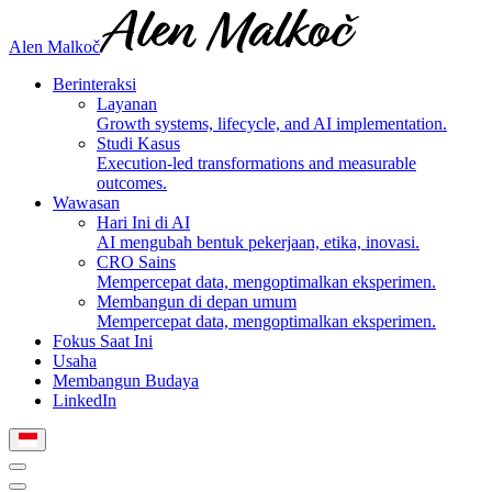
Alen Malkoč
Berinteraksi
Layanan
Growth systems, lifecycle, and AI implementation.
Studi Kasus
Execution-led transformations and measurable
outcomes.
Wawasan
Hari Ini di AI
AI mengubah bentuk pekerjaan, etika, inovasi.
CRO Sains
Mempercepat data, mengoptimalkan eksperimen.
Membangun di depan umum
Mempercepat data, mengoptimalkan eksperimen.
Fokus Saat Ini
Usaha
Membangun Budaya
LinkedIn