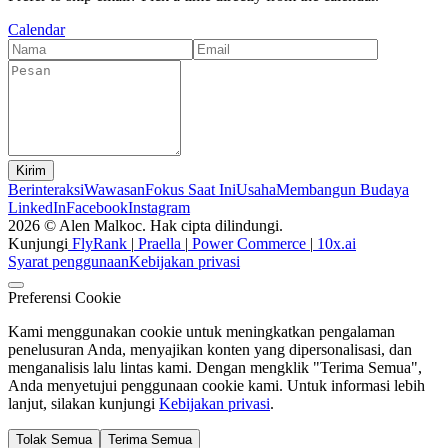
Calendar
Kirim
Berinteraksi
Wawasan
Fokus Saat Ini
Usaha
Membangun Budaya
LinkedIn
Facebook
Instagram
2026 © Alen Malkoc. Hak cipta dilindungi.
Kunjungi
FlyRank
|
Praella
|
Power Commerce
|
10x.ai
Syarat penggunaan
Kebijakan privasi
Preferensi Cookie
Kami menggunakan cookie untuk meningkatkan pengalaman
penelusuran Anda, menyajikan konten yang dipersonalisasi, dan
menganalisis lalu lintas kami. Dengan mengklik "Terima Semua",
Anda menyetujui penggunaan cookie kami. Untuk informasi lebih
lanjut, silakan kunjungi
Kebijakan privasi
.
Tolak Semua
Terima Semua