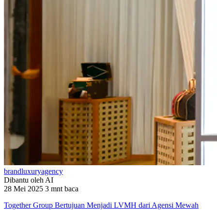
brand
luxury
agency
Dibantu oleh AI
28 Mei 2025
3 mnt baca
Together Group Bertujuan Menjadi LVMH dari Agensi Mewah