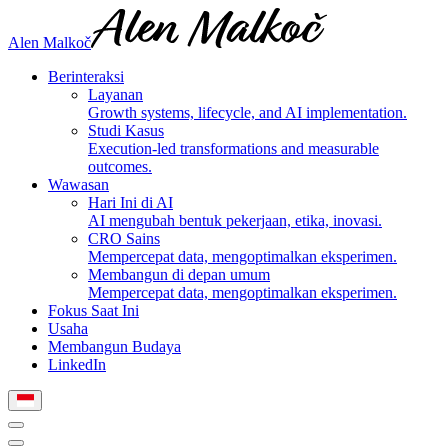
Alen Malkoč
Berinteraksi
Layanan
Growth systems, lifecycle, and AI implementation.
Studi Kasus
Execution-led transformations and measurable
outcomes.
Wawasan
Hari Ini di AI
AI mengubah bentuk pekerjaan, etika, inovasi.
CRO Sains
Mempercepat data, mengoptimalkan eksperimen.
Membangun di depan umum
Mempercepat data, mengoptimalkan eksperimen.
Fokus Saat Ini
Usaha
Membangun Budaya
LinkedIn