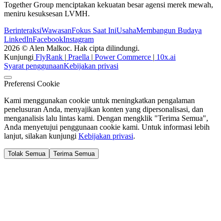
Together Group menciptakan kekuatan besar agensi merek mewah,
meniru kesuksesan LVMH.
Berinteraksi
Wawasan
Fokus Saat Ini
Usaha
Membangun Budaya
LinkedIn
Facebook
Instagram
2026 © Alen Malkoc. Hak cipta dilindungi.
Kunjungi
FlyRank
|
Praella
|
Power Commerce
|
10x.ai
Syarat penggunaan
Kebijakan privasi
Preferensi Cookie
Kami menggunakan cookie untuk meningkatkan pengalaman
penelusuran Anda, menyajikan konten yang dipersonalisasi, dan
menganalisis lalu lintas kami. Dengan mengklik "Terima Semua",
Anda menyetujui penggunaan cookie kami. Untuk informasi lebih
lanjut, silakan kunjungi
Kebijakan privasi
.
Tolak Semua
Terima Semua