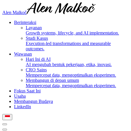
Alen Malkoč
Berinteraksi
Layanan
Growth systems, lifecycle, and AI implementation.
Studi Kasus
Execution-led transformations and measurable
outcomes.
Wawasan
Hari Ini di AI
AI mengubah bentuk pekerjaan, etika, inovasi.
CRO Sains
Mempercepat data, mengoptimalkan eksperimen.
Membangun di depan umum
Mempercepat data, mengoptimalkan eksperimen.
Fokus Saat Ini
Usaha
Membangun Budaya
LinkedIn