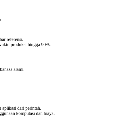
a
.
bar referensi.
aktu produksi hingga 90%.
 bahasa alami
.
plikasi dari perintah.
gunaan komputasi dan biaya.