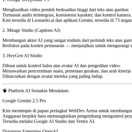
Menghasilkan video pendek berkualitas tinggi dari teks atau gambar.
Termasuk
audio terintegrasi
, konsistensi karakter, dan kontrol kamera.
Kini tersedia di
Leonardo.ai
dan
aplikasi Gemini
, tersedia di
73 negar
2.
Mirage Studio (Captions AI)
Membangun
aktor AI yang sangat realistis
dari perintah teks atau gam
Berfokus pada
konten pemasaran
— menjanjikan untuk mengurangi w
3.
HeyGen AI Studio
Dibuat untuk
kontrol halus
atas avatar AI dan pengeditan video.
Menawarkan
pencerminan suara
,
pemetaan gerakan
, dan
arah kinerja
Diluncurkan dengan avatar mereka yang paling hidup.
🧠 Platform AI Semakin Mendalam
Google Gemini 2.5 Pro
Kini memimpin di papan peringkat
WebDev Arena
untuk membangun a
Anggaran berpikir
baru memungkinkan pengembang mengontrol peng
Tersedia melalui
Google AI Studio
dan
Vertex AI
.
Dorongan Enterprise OpenAI