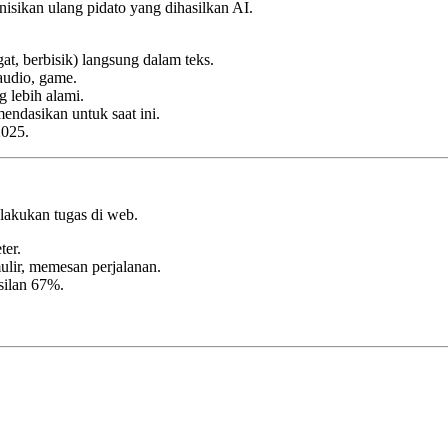
nisikan ulang pidato yang dihasilkan AI.
at, berbisik) langsung dalam teks.
audio, game.
 lebih alami.
endasikan untuk saat ini.
2025.
akukan tugas di web.
ter.
ulir, memesan perjalanan
.
silan 67%.