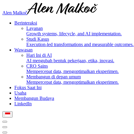
Alen Malkoč
Berinteraksi
Layanan
Growth systems, lifecycle, and AI implementation.
Studi Kasus
Execution-led transformations and measurable outcomes.
Wawasan
Hari Ini di AI
AI mengubah bentuk pekerjaan, etika, inovasi.
CRO Sains
Mempercepat data, mengoptimalkan eksperimen.
Membangun di depan umum
Mempercepat data, mengoptimalkan eksperimen.
Fokus Saat Ini
Usaha
Membangun Budaya
LinkedIn