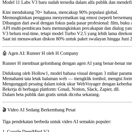
Model
11 Labs V3
baru sudah tersedia dalam alfa publik dan mendefi
Kini mendukung
70+ bahasa
, mencakup 90% populasi global.
Memungkinkan pengguna
menyematkan tag emosi
(seperti bersemang
Dibangun dari awal
dengan fokus pada pasar profesional: film, buku 
API
multi-pembicara baru
memungkinkan percakapan dan dialog yang
V3 belum real-time, tetapi model Turbo V2.5 yang lebih lama direkom
Saat ini menawarkan
diskon 80% untuk paket swalayan
hingga Juni 
🤖 Agen AI: Runner H oleh H Company
Runner H
membuat gelombang dengan agen AI yang benar-benar mel
Didukung oleh
Hollow1
, model bahasa visual dengan 3 miliar parame
Memahami tata letak halaman web —
mengklik tombol, mengisi form
Mengungguli pesaing dalam
tolok ukur WebVoyager
dengan keberha
Bekerja di berbagai platform: Gmail, Notion, Slack, Zapier, dll.
Dalam
beta publik
dan gratis untuk dicoba sekarang.
🎬 Video AI Sedang Berkembang Pesat
Tiga pendekatan berbeda untuk video AI semakin populer:
1.
Google DeepMind V3