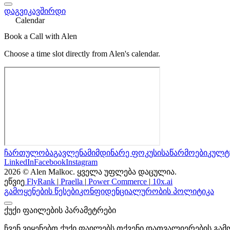
დაგვიკავშირდი
Calendar
Book a Call with Alen
Choose a time slot directly from Alen's calendar.
ჩართულობა
გავლენა
მიმდინარე ფოკუსი
საწარმოები
კულტუ
LinkedIn
Facebook
Instagram
2026 © Alen Malkoc. ყველა უფლება დაცულია.
ეწვიე
FlyRank
|
Praella
|
Power Commerce
|
10x.ai
გამოყენების წესები
კონფიდენციალურობის პოლიტიკა
ქუქი ფაილების პარამეტრები
ჩვენ ვიყენებთ ქუქი ფაილებს თქვენი დათვალიერების გა