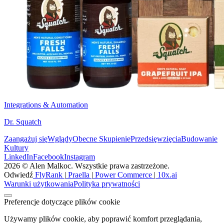
Integrations & Automation
Dr. Squatch
Zaangażuj się
Wglądy
Obecne Skupienie
Przedsięwzięcia
Budowanie
Kultury
LinkedIn
Facebook
Instagram
2026 © Alen Malkoc. Wszystkie prawa zastrzeżone.
Odwiedź
FlyRank
|
Praella
|
Power Commerce
|
10x.ai
Warunki użytkowania
Polityka prywatności
Preferencje dotyczące plików cookie
Używamy plików cookie, aby poprawić komfort przeglądania,