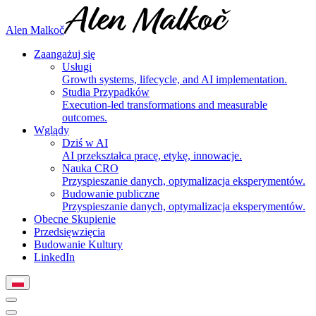
Alen Malkoč
Zaangażuj się
Usługi
Growth systems, lifecycle, and AI implementation.
Studia Przypadków
Execution-led transformations and measurable
outcomes.
Wglądy
Dziś w AI
AI przekształca pracę, etykę, innowacje.
Nauka CRO
Przyspieszanie danych, optymalizacja eksperymentów.
Budowanie publiczne
Przyspieszanie danych, optymalizacja eksperymentów.
Obecne Skupienie
Przedsięwzięcia
Budowanie Kultury
LinkedIn