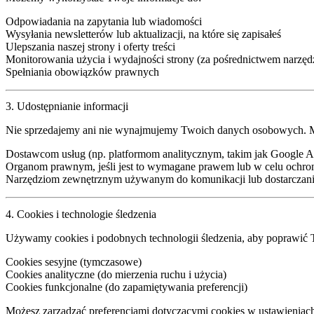
Odpowiadania na zapytania lub wiadomości
Wysyłania newsletterów lub aktualizacji, na które się zapisałeś
Ulepszania naszej strony i oferty treści
Monitorowania użycia i wydajności strony (za pośrednictwem narzędz
Spełniania obowiązków prawnych
3. Udostępnianie informacji
Nie sprzedajemy ani nie wynajmujemy
Twoich danych osobowych. Mo
Dostawcom usług
(np. platformom analitycznym, takim jak Google An
Organom prawnym
, jeśli jest to wymagane prawem lub w celu ochr
Narzędziom zewnętrznym
używanym do komunikacji lub dostarczania
4. Cookies i technologie śledzenia
Używamy cookies i podobnych technologii śledzenia, aby poprawić
Cookies sesyjne (tymczasowe)
Cookies analityczne (do mierzenia ruchu i użycia)
Cookies funkcjonalne (do zapamiętywania preferencji)
Możesz zarządzać preferencjami dotyczącymi cookies w ustawieniach