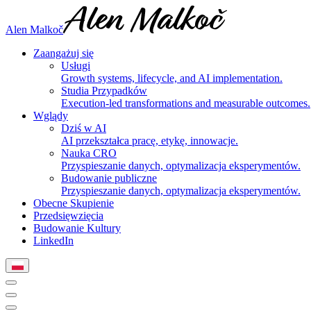
Alen Malkoč
Zaangażuj się
Usługi
Growth systems, lifecycle, and AI implementation.
Studia Przypadków
Execution-led transformations and measurable outcomes.
Wglądy
Dziś w AI
AI przekształca pracę, etykę, innowacje.
Nauka CRO
Przyspieszanie danych, optymalizacja eksperymentów.
Budowanie publiczne
Przyspieszanie danych, optymalizacja eksperymentów.
Obecne Skupienie
Przedsięwzięcia
Budowanie Kultury
LinkedIn