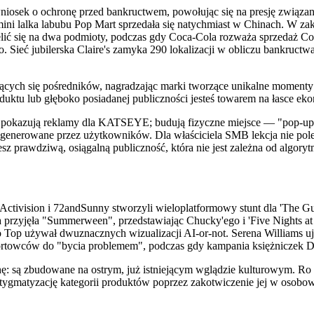
osek o ochronę przed bankructwem, powołując się na presję związ
ni lalka labubu Pop Mart sprzedała się natychmiast w Chinach. W zakre
zielić się na dwa podmioty, podczas gdy Coca-Cola rozważa sprzedaż C
Sieć jubilerska Claire's zamyka 290 lokalizacji w obliczu bankructwa.
jących się pośredników, nagradzając marki tworzące unikalne momenty
duktu lub głęboko posiadanej publiczności jesteś towarem na łasce eko
o pokazują reklamy dla KATSEYE; budują fizyczne miejsce — "pop-up
 generowane przez użytkowników. Dla właściciela SMB lekcja nie pole
sz prawdziwą, osiągalną publiczność, która nie jest zależna od algory
tivision i 72andSunny stworzyli wieloplatformowy stunt dla 'The Gui
 przyjęła "Summerween", przedstawiając Chucky'ego i 'Five Nights a
lo Top używał dwuznacznych wizualizacji AI-or-not. Serena Williams
towców do "bycia problemem", podczas gdy kampania księżniczek Dis
hę: są zbudowane na ostrym, już istniejącym wglądzie kulturowym. Ro
estygmatyzację kategorii produktów poprzez zakotwiczenie jej w osobow