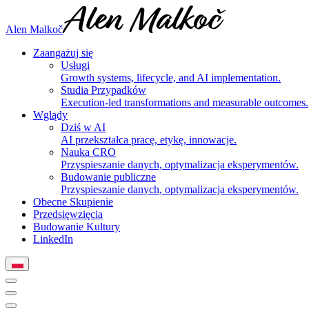
Alen Malkoč
Zaangażuj się
Usługi
Growth systems, lifecycle, and AI implementation.
Studia Przypadków
Execution-led transformations and measurable outcomes.
Wglądy
Dziś w AI
AI przekształca pracę, etykę, innowacje.
Nauka CRO
Przyspieszanie danych, optymalizacja eksperymentów.
Budowanie publiczne
Przyspieszanie danych, optymalizacja eksperymentów.
Obecne Skupienie
Przedsięwzięcia
Budowanie Kultury
LinkedIn