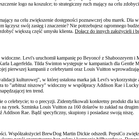
szczenie logo na koszulce; to strategiczny ruch mający na celu zdob
 mający na celu zwiększenie dostępności poznawczej obu marek. Dla wł
m łączysz swój zasięg i znaczenie? Nie potrzebujesz ogromnego budżetu
zdobyć większą część umysłu klienta.
Dołącz do innych założycieli i 
ły widoczne. Levi's uruchomił kampanię po Beyoncé z Shaboozeyem 
i Karla Lagerfelda. Tilda Swinton występuje w kampaniach dla Gentle
jej pierwszej kampanii z celebrytami oraz Louis Vuitton wprowadzają
walidacji kulturowej", w której ustalona marka jak Levi's wykorzystuj
a gra to "arbitraż niszowy" widoczny w współpracy Addison Rae i Luc
napędzającej ten trend.
 o celebrycie; to o precyzji. Zidentyfikowali konkretny produkt dla k
a rynek. Szminka Louis Vuitton za 160 dolarów to zakład na drugim k
dź Addison Rae. Bądź specyficzny, skupiony i posiadasz swoją niszę.
ci. Współzałożyciel BrewDog Martin Dickie odszedł. PepsiCo zwięks