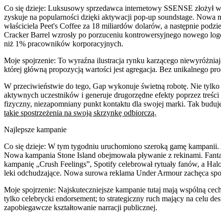
Co się dzieje:
Luksusowy sprzedawca internetowy SSENSE złożył wni
zyskuje na popularności dzięki aktywacji pop-up soundstage. Nowa mi
właściciela Peet's Coffee za 18 miliardów dolarów, a następnie pod
Cracker Barrel wzrosły po porzuceniu kontrowersyjnego nowego logo. 
niż 1% pracowników korporacyjnych.
Moje spojrzenie:
To wyraźna ilustracja rynku karzącego niewyróżnia
której główną propozycją wartości jest agregacja. Bez unikalnego pro
W przeciwieństwie do tego, Gap wykonuje świetną robotę. Nie tylk
aktywnych uczestników i generuje drugorzędne efekty poprzez treści
fizyczny, niezapomniany punkt kontaktu dla swojej marki. Tak buduje
takie spostrzeżenia na swoją skrzynkę odbiorczą.
Najlepsze kampanie
Co się dzieje:
W tym tygodniu uruchomiono szeroką gamę kampanii. Ac
Nowa kampania Stone Island obejmowała pływanie z rekinami. Fanta
kampanię „Crush Feelings”, Spotify celebrował rytuały fanów, a Ha
leki odchudzające. Nowa surowa reklama Under Armour zachęca spor
Moje spojrzenie:
Najskuteczniejsze kampanie tutaj mają wspólną cec
tylko celebrycki endorsement; to strategiczny ruch mający na celu d
zapobiegawcze kształtowanie narracji publicznej.