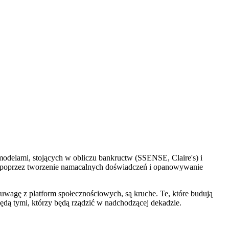
 modelami, stojących w obliczu bankructw (SSENSE, Claire's) i
ch poprzez tworzenie namacalnych doświadczeń i opanowywanie
ą uwagę z platform społecznościowych, są kruche. Te, które budują
 będą tymi, którzy będą rządzić w nadchodzącej dekadzie.