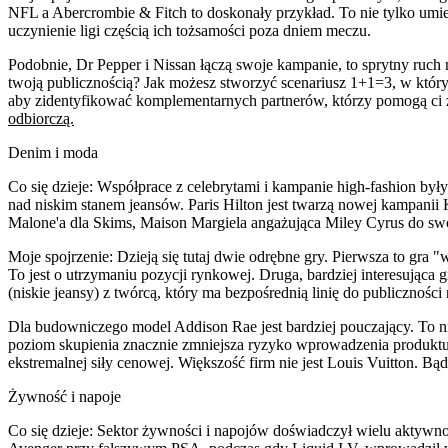
NFL a Abercrombie & Fitch to doskonały przykład. To nie tylko umie
uczynienie ligi częścią ich tożsamości poza dniem meczu.
Podobnie, Dr Pepper i Nissan łączą swoje kampanie, to sprytny ruch
twoją publicznością? Jak możesz stworzyć scenariusz 1+1=3, w który
aby zidentyfikować komplementarnych partnerów, którzy pomogą ci 
odbiorczą.
Denim i moda
Co się dzieje:
Współprace z celebrytami i kampanie high-fashion by
nad niskim stanem jeansów. Paris Hilton jest twarzą nowej kampani
Malone'a dla Skims, Maison Margiela angażująca Miley Cyrus do swo
Moje spojrzenie:
Dzieją się tutaj dwie odrębne gry. Pierwsza to gra "
To jest o utrzymaniu pozycji rynkowej. Druga, bardziej interesując
(niskie jeansy) z twórcą, który ma bezpośrednią linię do publiczności 
Dla budowniczego model Addison Rae jest bardziej pouczający. To nie
poziom skupienia znacznie zmniejsza ryzyko wprowadzenia produktu n
ekstremalnej siły cenowej. Większość firm nie jest Louis Vuitton. Bą
Żywność i napoje
Co się dzieje:
Sektor żywności i napojów doświadczył wielu aktywnoś