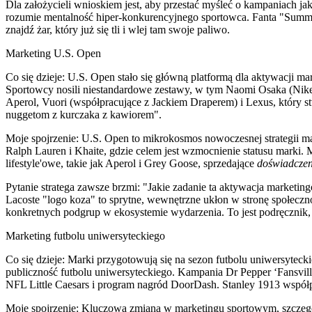
Dla założycieli wnioskiem jest, aby przestać myśleć o kampaniach ja
rozumie mentalność hiper-konkurencyjnego sportowca. Fanta "Summer
znajdź żar, który już się tli i wlej tam swoje paliwo.
Marketing U.S. Open
Co się dzieje:
U.S. Open stało się główną platformą dla aktywacji ma
Sportowcy nosili niestandardowe zestawy, w tym Naomi Osaka (Nike)
Aperol, Vuori (współpracujące z Jackiem Draperem) i Lexus, który 
nuggetom z kurczaka z kawiorem".
Moje spojrzenie:
U.S. Open to mikrokosmos nowoczesnej strategii mar
Ralph Lauren i Khaite, gdzie celem jest wzmocnienie statusu marki
lifestyle'owe, takie jak Aperol i Grey Goose, sprzedające
doświadczen
Pytanie stratega zawsze brzmi: "Jakie zadanie ta aktywacja market
Lacoste "logo koza" to sprytne, wewnętrzne ukłon w stronę społecznoś
konkretnych podgrup w ekosystemie wydarzenia. To jest podręcznik, 
Marketing futbolu uniwersyteckiego
Co się dzieje:
Marki przygotowują się na sezon futbolu uniwersytecki
publiczność futbolu uniwersyteckiego. Kampania Dr Pepper ‘Fansvi
NFL Little Caesars i program nagród DoorDash. Stanley 1913 współp
Moje spojrzenie:
Kluczowa zmiana w marketingu sportowym, szczególni