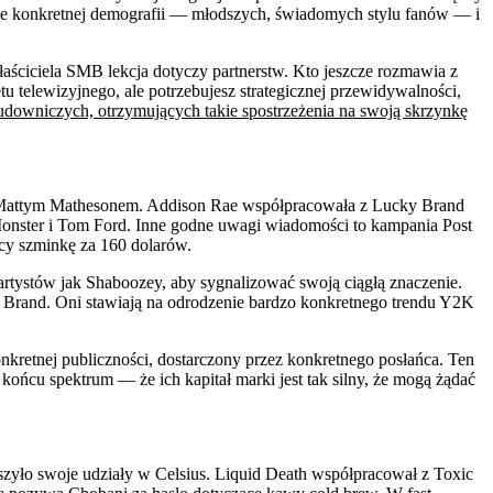
ycie konkretnej demografii — młodszych, świadomych stylu fanów — i
aściciela SMB lekcja dotyczy partnerstw. Kto jeszcze rozmawia z
 telewizyjnego, ale potrzebujesz strategicznej przewidywalności,
budowniczych, otrzymujących takie spostrzeżenia na swoją skrzynkę
i Mattym Mathesonem. Addison Rae współpracowała z Lucky Brand
 Monster i Tom Ford. Inne godne uwagi wiadomości to kampania Post
cy szminkę za 160 dolarów.
e artystów jak Shaboozey, aby sygnalizować swoją ciągłą znaczenie.
ky Brand. Oni stawiają na odrodzenie bardzo konkretnego trendu Y2K
onkretnej publiczności, dostarczony przez konkretnego posłańca. Ten
ońcu spektrum — że ich kapitał marki jest tak silny, że mogą żądać
zyło swoje udziały w Celsius. Liquid Death współpracował z Toxic