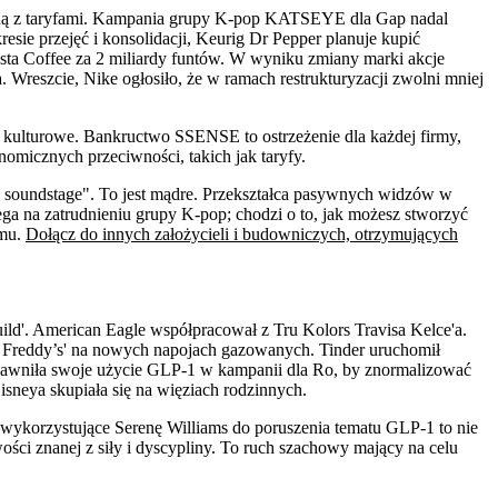
aną z taryfami. Kampania grupy K-pop KATSEYE dla Gap nadal
sie przejęć i konsolidacji, Keurig Dr Pepper planuje kupić
osta Coffee za 2 miliardy funtów. W wyniku zmiany marki akcje
 Wreszcie, Nike ogłosiło, że w ramach restrukturyzacji zwolni mniej
 kulturowe. Bankructwo SSENSE to ostrzeżenie dla każdej firmy,
nomicznych przeciwności, takich jak taryfy.
 soundstage". To jest mądre. Przekształca pasywnych widzów w
ga na zatrudnieniu grupy K-pop; chodzi o to, jak możesz stworzyć
tmu.
Dołącz do innych założycieli i budowniczych, otrzymujących
ld'. American Eagle współpracował z Tru Kolors Travisa Kelce'a.
t Freddy’s' na nowych napojach gazowanych. Tinder uruchomił
 ujawniła swoje użycie GLP-1 w kampanii dla Ro, by znormalizować
neya skupiała się na więziach rodzinnych.
 wykorzystujące Serenę Williams do poruszenia tematu GLP-1 to nie
ości znanej z siły i dyscypliny. To ruch szachowy mający na celu