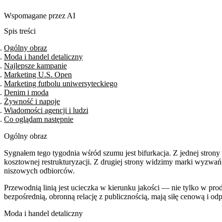
Wspomagane przez AI
Spis treści
Ogólny obraz
Moda i handel detaliczny
Najlepsze kampanie
Marketing U.S. Open
Marketing futbolu uniwersyteckiego
Denim i moda
Żywność i napoje
Wiadomości agencji i ludzi
Co oglądam następnie
Ogólny obraz
Sygnałem tego tygodnia wśród szumu jest bifurkacja. Z jednej strony
kosztownej restrukturyzacji. Z drugiej strony widzimy marki wyzw
niszowych odbiorców.
Przewodnią linią jest ucieczka w kierunku jakości — nie tylko w prod
bezpośrednią, obronną relację z publicznością, mają siłę cenową i od
Moda i handel detaliczny