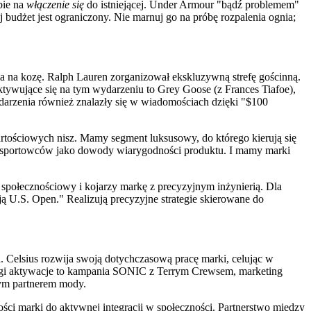
bie na
włączenie się
do istniejącej. Under Armour "bądź problemem"
udżet jest ograniczony. Nie marnuj go na próbę rozpalenia ognia;
la na kozę. Ralph Lauren zorganizował ekskluzywną strefę gościnną.
tywujące się na tym wydarzeniu to Grey Goose (z Frances Tiafoe),
darzenia również znalazły się w wiadomościach dzięki "$100
rtościowych nisz. Mamy segment luksusowy, do którego kierują się
ące sportowców jako dowody wiarygodności produktu. I mamy marki
społecznościowy i kojarzy markę z precyzyjnym inżynierią. Dla
ją U.S. Open." Realizują precyzyjne strategie skierowane do
. Celsius rozwija swoją dotychczasową pracę marki, celując w
wagi aktywacje to kampania SONIC z Terrym Crewsem, marketing
nym partnerem mody.
ci marki do aktywnej integracji w społeczności. Partnerstwo między