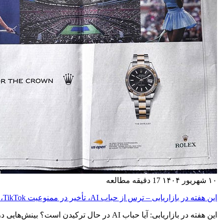
۱۰ شهریور ۱۴۰۴
17 دقیقه مطالعه
این هفته در بازاریابی – ترس از حباب AI، تأخیر در ممنوعیت TikTok، خشم از برندینگ مجدد و رویداد Made by Google
این هفته در بازاریابی: آیا حباب AI در حال ترکیدن است؟ بینش‌هایی درباره تأخیر ممنوعیت TikTok، برندینگ‌های پرهزینه و کمپین AI گوگل با حضور سلبریتی‌ها. نظرات ما را بخوانید.